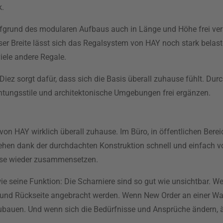
k.
ufgrund des modularen Aufbaus auch in Länge und Höhe frei ver
eser Breite lässt sich das Regalsystem von HAY noch stark belas
iele andere Regale.
 Diez sorgt dafür, dass sich die Basis überall zuhause fühlt. Du
chtungsstile und architektonische Umgebungen frei ergänzen.
von HAY wirklich überall zuhause. Im Büro, in öffentlichen Ber
ehen dank der durchdachten Konstruktion schnell und einfach v
ise wieder zusammensetzen.
ie seine Funktion: Die Scharniere sind so gut wie unsichtbar. 
 und Rückseite angebracht werden. Wenn New Order an einer Wan
bauen. Und wenn sich die Bedürfnisse und Ansprüche ändern, ä