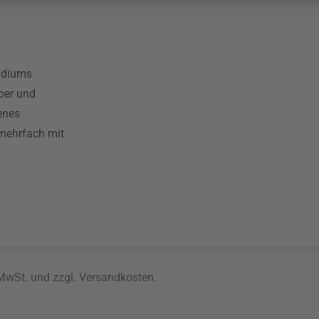
tudiums
pper und
enes
 mehrfach mit
 MwSt. und zzgl.
Versandkosten
.