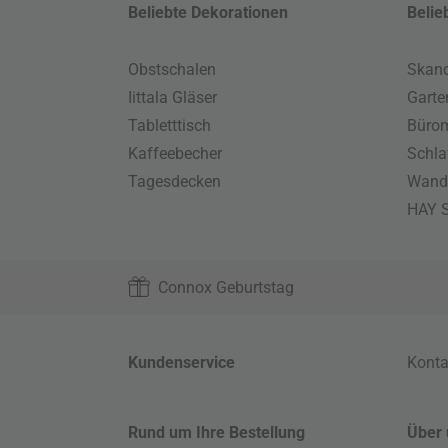
Beliebte Dekorationen
Belie
Obstschalen
Skand
Iittala Gläser
Gart
Tabletttisch
Büro
Kaffeebecher
Schla
Tagesdecken
Wand
HAY S
Connox Geburtstag
Kundenservice
Konta
Rund um Ihre Bestellung
Über 