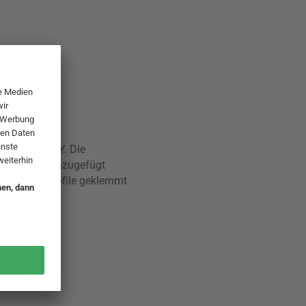
tems von HAY. Die
 Werkzeug hinzugefügt
fach in die Profile geklemmt