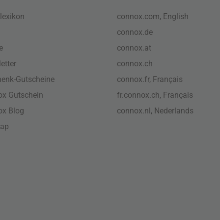
lexikon
connox.com, English
connox.de
e
connox.at
etter
connox.ch
enk-Gutscheine
connox.fr, Français
x Gutschein
fr.connox.ch, Français
ox Blog
connox.nl, Nederlands
map