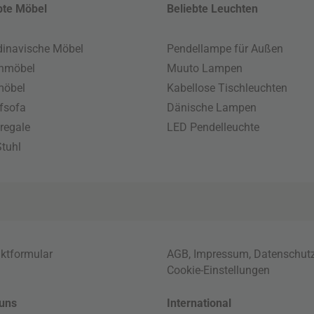
bte Möbel
Beliebte Leuchten
inavische Möbel
Pendellampe für Außen
enmöbel
Muuto Lampen
möbel
Kabellose Tischleuchten
fsofa
Dänische Lampen
regale
LED Pendelleuchte
tuhl
ktformular
AGB
,
Impressum
,
Datenschut
Cookie-Einstellungen
uns
International