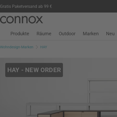
Gratis Paketversand ab 99 €
Kundenkonto
Wunschliste
Warenkorb
Direkt
Direkt
zum
zum
Seiteninhalt
Suchfeld
Produkte
Räume
Outdoor
Marken
Neu
springen
springen
Wohndesign-Marken
HAY
HAY - NEW ORDER