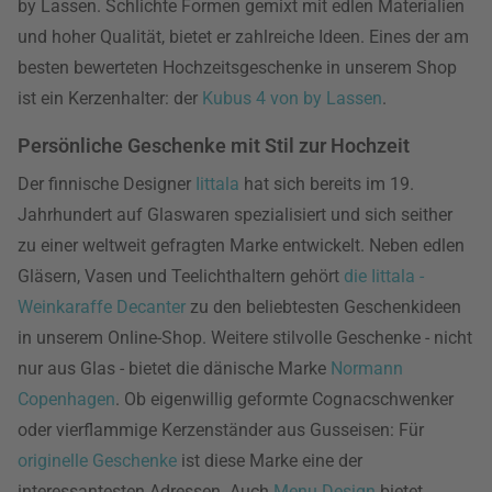
by Lassen. Schlichte Formen gemixt mit edlen Materialien
und hoher Qualität, bietet er zahlreiche Ideen. Eines der am
besten bewerteten Hochzeitsgeschenke in unserem Shop
ist ein Kerzenhalter: der
Kubus 4 von by Lassen
.
Persönliche Geschenke mit Stil zur Hochzeit
Der finnische Designer
Iittala
hat sich bereits im 19.
Jahrhundert auf Glaswaren spezialisiert und sich seither
zu einer weltweit gefragten Marke entwickelt. Neben edlen
Gläsern, Vasen und Teelichthaltern gehört
die Iittala -
Weinkaraffe Decanter
zu den beliebtesten Geschenkideen
in unserem Online-Shop. Weitere stilvolle Geschenke - nicht
nur aus Glas - bietet die dänische Marke
Normann
Copenhagen
. Ob eigenwillig geformte Cognacschwenker
oder vierflammige Kerzenständer aus Gusseisen: Für
originelle Geschenke
ist diese Marke eine der
interessantesten Adressen. Auch
Menu Design
bietet