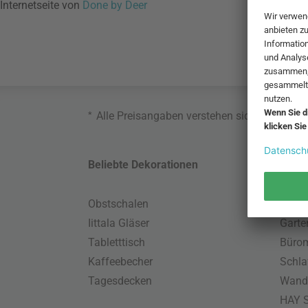
Internetseite von
Done by Deer
*
Alle Preisangaben verstehen sich inklusive
Beliebte Dekorationen
Belie
Obstschalen
Skand
Iittala Gläser
Gart
Tabletttisch
Büro
Kaffeebecher
Schla
Tagesdecken
Wand
HAY S