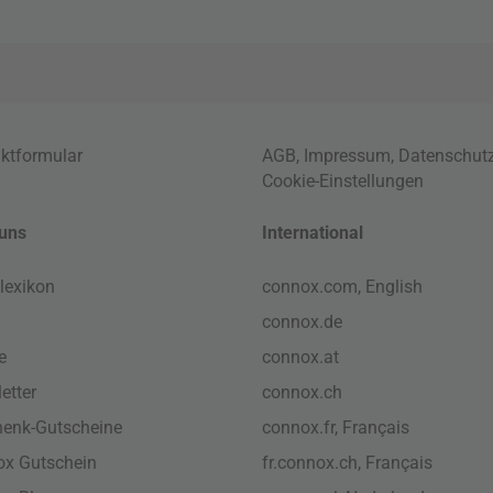
ktformular
AGB
,
Impressum
,
Datenschut
Cookie-Einstellungen
uns
International
lexikon
connox.com, English
connox.de
e
connox.at
etter
connox.ch
enk-Gutscheine
connox.fr, Français
x Gutschein
fr.connox.ch, Français