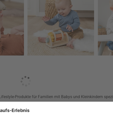
festyle-Produkte für Familien mit Babys und Kleinkindern spezia
kandinavischen Designs.