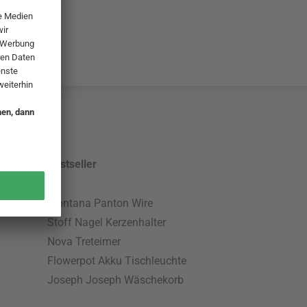
Bestseller
Montana Panton Wire
Stoff Nagel Kerzenhalter
Nova Treteimer
Flowerpot Akku Tischleuchte
Joseph Joseph Wäschekorb