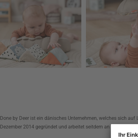
Done by Deer ist ein dänisches Unternehmen, welches sich auf Li
Dezember 2014 gegründet und arbeitet seitdem an modernen, s