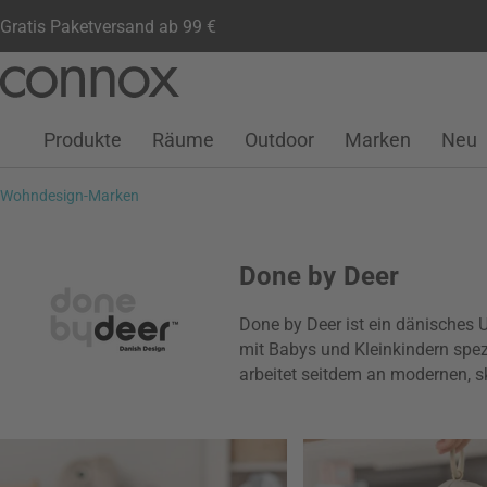
Gratis Paketversand ab 99 €
Kundenkonto
Wunschliste
Warenkorb
Direkt
Direkt
zum
zum
Seiteninhalt
Suchfeld
Produkte
Räume
Outdoor
Marken
Neu
springen
springen
Wohndesign-Marken
Done by Deer
Done by Deer ist ein dänisches 
mit Babys und Kleinkindern spez
arbeitet seitdem an modernen, 