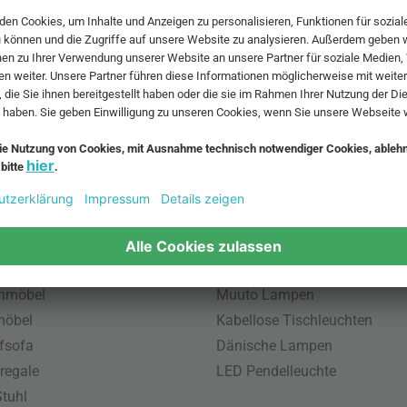
 MwSt. und zzgl.
Versandkosten
.
bte Möbel
Beliebte Leuchten
inavische Möbel
Pendellampe für Außen
enmöbel
Muuto Lampen
möbel
Kabellose Tischleuchten
fsofa
Dänische Lampen
regale
LED Pendelleuchte
tuhl