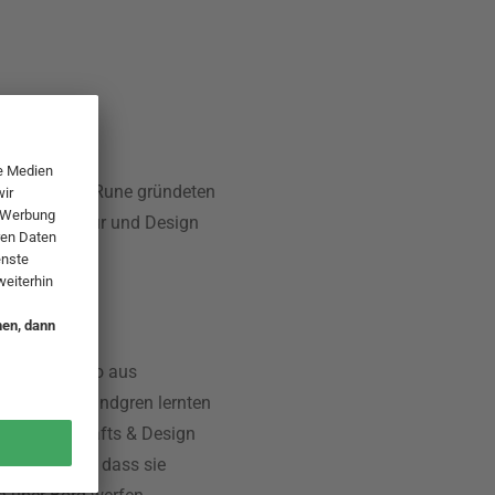
ne
isto und Ola Rune gründeten
ie Architektur und Design
ne.
 Designer-Duo aus
t und Anna Lindgren lernten
l of Arts, Crafts & Design
n gemeinsam, dass sie