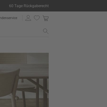
60 Tage Rückgaberecht
ndenservice