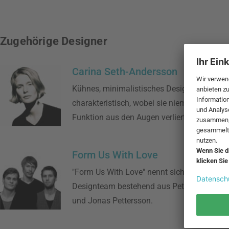
Zugehörige Designer
Carina Seth-Andersson
Kühnes, minimalistisches Design ist für Se
charakteristisch, wobei sie niemals den Zw
Funktion aus den Augen verliert.
Form Us With Love
"Form Us With Love" nennt sich das schwe
Designteam bestehend aus Petrus Palmér, 
und Jonas Pettersson.