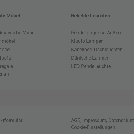
bte Möbel
Beliebte Leuchten
inavische Möbel
Pendellampe für Außen
enmöbel
Muuto Lampen
möbel
Kabellose Tischleuchten
fsofa
Dänische Lampen
regale
LED Pendelleuchte
tuhl
ktformular
AGB
,
Impressum
,
Datenschut
Cookie-Einstellungen