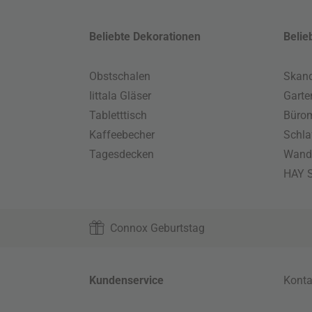
Beliebte Dekorationen
Belie
Obstschalen
Skand
Iittala Gläser
Gart
Tabletttisch
Büro
Kaffeebecher
Schla
Tagesdecken
Wand
HAY S
Connox Geburtstag
Kundenservice
Konta