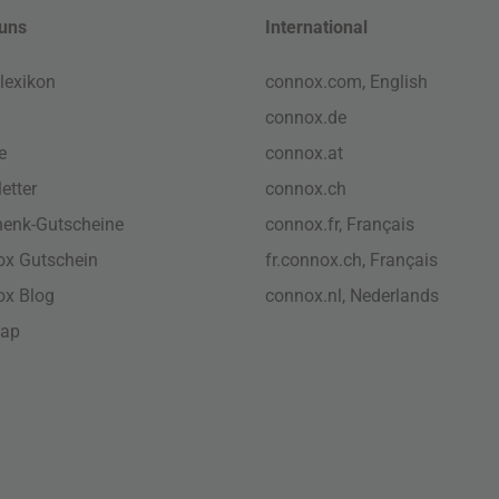
uns
International
lexikon
connox.com, English
connox.de
e
connox.at
etter
connox.ch
enk-Gutscheine
connox.fr, Français
x Gutschein
fr.connox.ch, Français
ox Blog
connox.nl, Nederlands
map