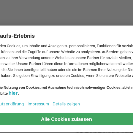
Claesson Koivisto Ru
th-Anderssons
Mårten Claesson, Eero Koiv
eck und die
im Jahr 1995 in Schweden d
Firma Claesson Koivisto Ru
Front Design
dische
Front Design nennt sich ein
John Löfgren
Stockholm. Sofia Lagerkvis
sich an der Konstfack Schoo
kennen. Ihre Arbeiten habe