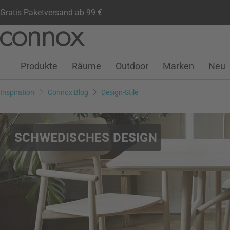
Gratis Paketversand ab 99 €
Kundenkonto
Wunschliste
Warenkorb
Direkt
Direkt
zum
zum
Seiteninhalt
Suchfeld
Produkte
Räume
Outdoor
Marken
Neu
springen
springen
Inspiration
Connox Blog
Design-Stile
SCHWEDISCHES DESIGN