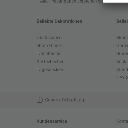
*
Alle Preisangaben verstehen sich inklusive
Beliebte Dekorationen
Belie
Obstschalen
Skand
Iittala Gläser
Gart
Tabletttisch
Büro
Kaffeebecher
Schla
Tagesdecken
Wand
HAY S
Connox Geburtstag
Kundenservice
Konta