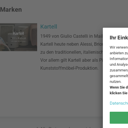
Marken
Kartell
1949 von Giulio Castelli in Mailand gegründ
Kartell heute neben Alessi, Brionvega, Dane
zu den traditionellen, italienischen Design
Vor allem gilt Kartell aber als Pionierunter
Kunststoffmöbel-Produktion.