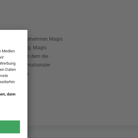
azza das Unternehmen Magis
a, nahe Venedig. Magis
oduktverlag, in dem die
nd Stile internationaler
hoben werden.