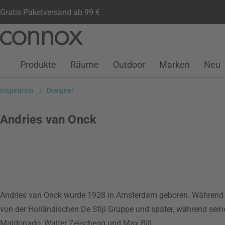
Gratis Paketversand ab 99 €
Kundenkonto
Wunschliste
Warenkorb
Direkt
Direkt
zum
zum
Seiteninhalt
Suchfeld
Produkte
Räume
Outdoor
Marken
Neu
springen
springen
Inspiration
Designer
Andries van Onck
Andries van Onck wurde 1928 in Amsterdam geboren. Während se
von der Holländischen De Stijl Gruppe und später, während sei
Maldonado, Walter Zeischegg und Max Bill.