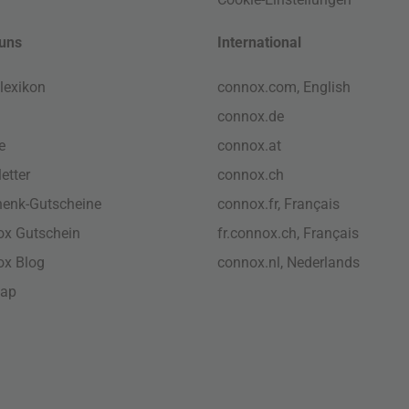
uns
International
lexikon
connox.com, English
connox.de
e
connox.at
etter
connox.ch
enk-Gutscheine
connox.fr, Français
x Gutschein
fr.connox.ch, Français
ox Blog
connox.nl, Nederlands
map