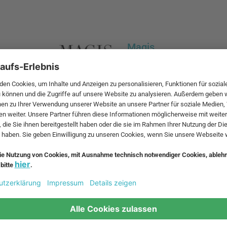
Magis
et, zählt
1976 gründete Eugenio Per
se oder Flos
mit Sitz in Motta di Livenz
unternehmen.
versteht sich als eine Art Pr
nehmen der
Unterschiede der Sprachen u
Designer bewusst hervorge