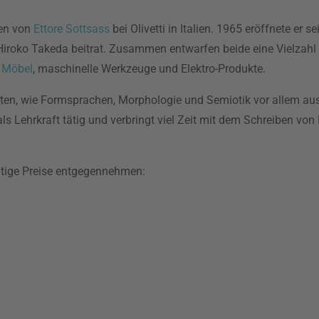
ten von
Ettore Sottsass
bei Olivetti in Italien. 1965 eröffnete er se
Hiroko Takeda beitrat. Zusammen entwarfen beide eine Vielzahl
,
Möbel
, maschinelle Werkzeuge und Elektro-Produkte.
eiten, wie Formsprachen, Morphologie und Semiotik vor allem au
 als Lehrkraft tätig und verbringt viel Zeit mit dem Schreiben v
chtige Preise entgegennehmen: