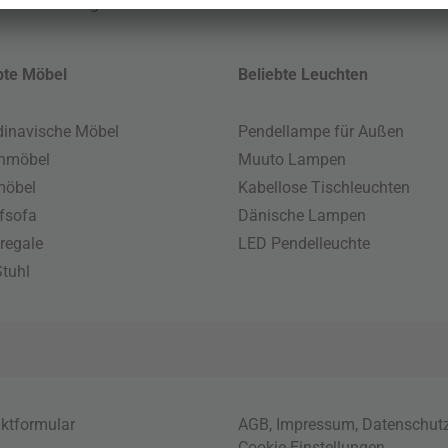
 MwSt. und zzgl.
Versandkosten
.
bte Möbel
Beliebte Leuchten
inavische Möbel
Pendellampe für Außen
enmöbel
Muuto Lampen
möbel
Kabellose Tischleuchten
fsofa
Dänische Lampen
regale
LED Pendelleuchte
tuhl
ktformular
AGB
,
Impressum
,
Datenschut
Cookie-Einstellungen