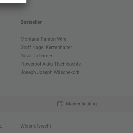
Bestseller
Montana Panton Wire
Stoff Nagel Kerzenhalter
Nova Treteimer
Flowerpot Akku Tischleuchte
Joseph Joseph Wäschekorb
Markenliebling
z
,
Widerrufsrecht