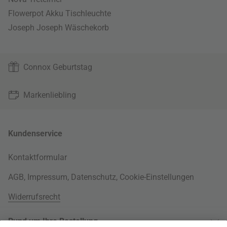
Flowerpot Akku Tischleuchte
Joseph Joseph Wäschekorb
Connox Geburtstag
Markenliebling
Kundenservice
Kontaktformular
AGB
,
Impressum
,
Datenschutz
,
Cookie-Einstellungen
Widerrufsrecht
Rund um Ihre Bestellung