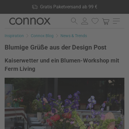
Shop Vorteile: Gratis Paketversand ab 99 €, 24.000 Produkte
Gratis Paketversand ab 99 €
lagernd, 60 Tage Rückgaberecht
Direkt
Direkt
zum
zum
Seiteninhalt
Suchfeld
Inspiration
Connox Blog
News & Trends
springen
springen
Blumige Grüße aus der Design Post
Kaiserwetter und ein Blumen-Workshop mit
Ferm Living