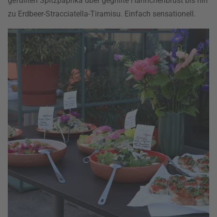
gefüllten Spitzpaprika über gegrillte Hähnchenbrust bis hin
zu Erdbeer-Stracciatella-Tiramisu. Einfach sensationell.