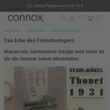
Shop Vorteile: Gratis Paketversand ab 99 €, 24.000 Produkte
Gratis Paketversand ab 99 €
lagernd, 60 Tage Rückgaberecht
Direkt
Direkt
zum
zum
Seiteninhalt
Suchfeld
Inspiration
Connox Blog
Behind the Scenes
springen
springen
Das Erbe des Freischwingers
Warum ein Jahrhundert-Design weit mehr ist
als die Summe seiner Materialien