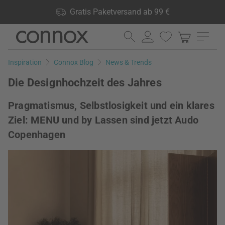
Shop Vorteile: Gratis Paketversand ab 99 €, 24.000 Produkte
Gratis Paketversand ab 99 €
lagernd, 60 Tage Rückgaberecht
Direkt
Direkt
zum
zum
Seiteninhalt
Suchfeld
Inspiration
Connox Blog
News & Trends
springen
springen
Die Designhochzeit des Jahres
Pragmatismus, Selbstlosigkeit und ein klares
Ziel: MENU und by Lassen sind jetzt Audo
Copenhagen