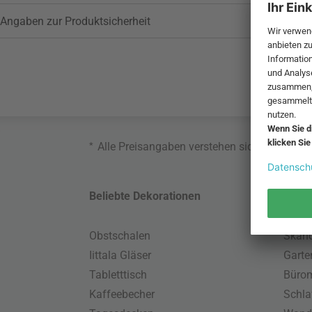
Angaben zur Produktsicherheit
*
Alle Preisangaben verstehen sich inklusive
Beliebte Dekorationen
Belie
Obstschalen
Skand
Iittala Gläser
Gart
Tabletttisch
Büro
Kaffeebecher
Schla