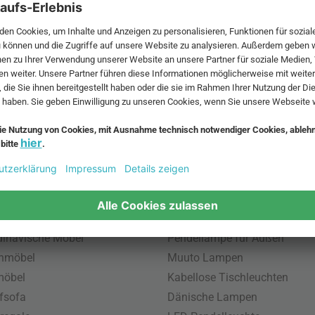
 MwSt. und zzgl.
Versandkosten
.
bte Möbel
Beliebte Leuchten
inavische Möbel
Pendellampe für Außen
enmöbel
Muuto Lampen
möbel
Kabellose Tischleuchten
fsofa
Dänische Lampen