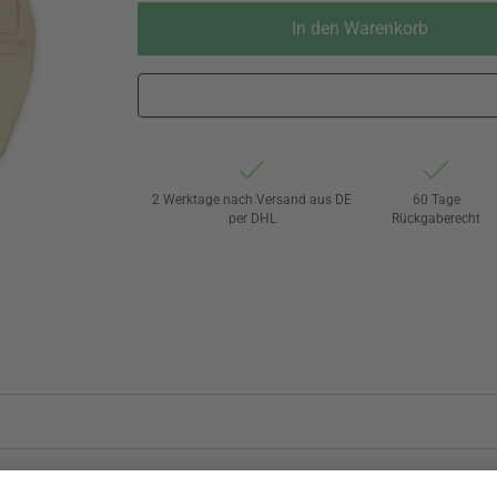
In den Warenkorb
2 Werktage nach Versand aus DE
60 Tage
per DHL
Rückgaberecht