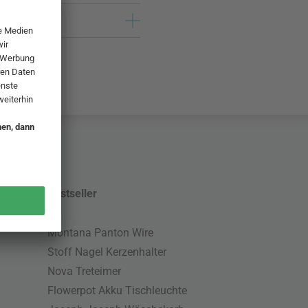
Bestseller
Montana Panton Wire
Stoff Nagel Kerzenhalter
Nova Treteimer
Flowerpot Akku Tischleuchte