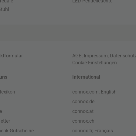
regale
LED Pendelleuchte
tuhl
ktformular
AGB
,
Impressum
,
Datenschut
Cookie-Einstellungen
uns
International
lexikon
connox.com, English
connox.de
e
connox.at
etter
connox.ch
enk-Gutscheine
connox.fr, Français