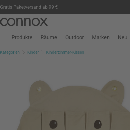
Gratis Paketversand ab 99 €
Kundenkonto
Wunschliste
Warenkorb
Direkt
Direkt
zum
zum
Seiteninhalt
Suchfeld
Produkte
Räume
Outdoor
Marken
Neu
springen
springen
Kategorien
Kinder
Kinderzimmer-Kissen