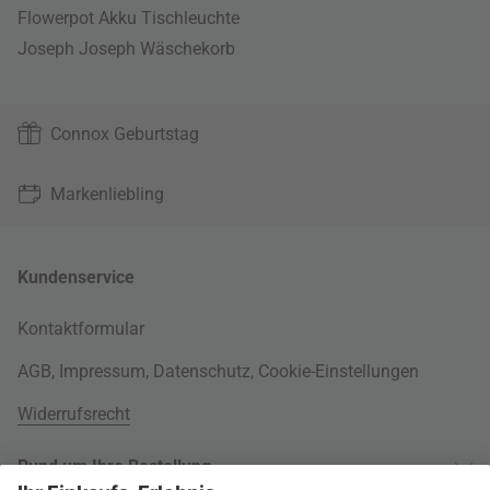
Flowerpot Akku Tischleuchte
Joseph Joseph Wäschekorb
Connox Geburtstag
Markenliebling
Kundenservice
Kontaktformular
AGB
,
Impressum
,
Datenschutz
,
Cookie-Einstellungen
Widerrufsrecht
Rund um Ihre Bestellung