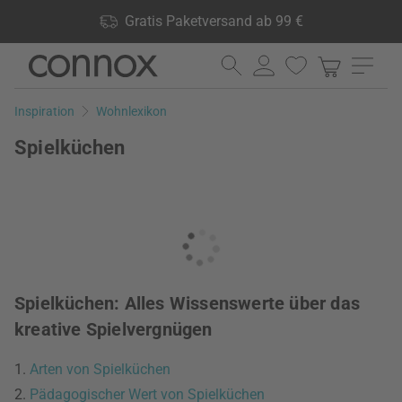
Shop Vorteile: Gratis Paketversand ab 99 €, 24.000 Produkte
Gratis Paketversand ab 99 €
lagernd, 60 Tage Rückgaberecht
Direkt
Direkt
zum
zum
Seiteninhalt
Suchfeld
Inspiration
Wohnlexikon
springen
springen
Spielküchen
Spielküchen: Alles Wissenswerte über das
kreative Spielvergnügen
1.
Arten von Spielküchen
2.
Pädagogischer Wert von Spielküchen