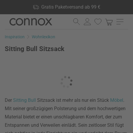
Shop Vorteile: Gratis Paketversand ab 99 €, 24.000 Produkte
Gratis Paketversand ab 99 €
lagernd, 60 Tage Rückgaberecht
Direkt
Direkt
zum
zum
Seiteninhalt
Suchfeld
Inspiration
Wohnlexikon
springen
springen
Sitting Bull Sitzsack
Der
Sitting Bull
Sitzsack ist mehr als nur ein Stück
Möbel
.
Mit seiner großzügigen Polsterung und dem hochwertigen
Material bietet er einen unschlagbaren Komfort, der zum
Entspannen und Verweilen einlädt. Sein zeitloser Stil fügt