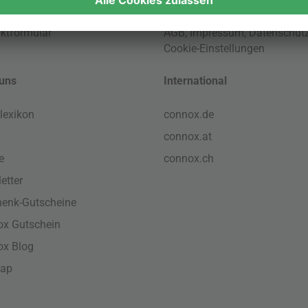
ktformular
AGB
,
Impressum
,
Datenschut
Cookie-Einstellungen
uns
International
lexikon
connox.de
connox.at
e
connox.ch
etter
enk-Gutscheine
x Gutschein
ox Blog
map