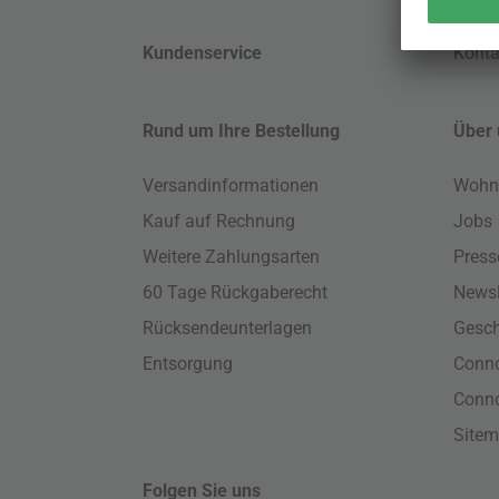
Kundenservice
Konta
Rund um Ihre Bestellung
Über 
Versandinformationen
Wohn
Kauf auf Rechnung
Jobs
Weitere Zahlungsarten
Press
60 Tage Rückgaberecht
Newsl
Rücksendeunterlagen
Gesch
Entsorgung
Conno
Conn
Site
Folgen Sie uns