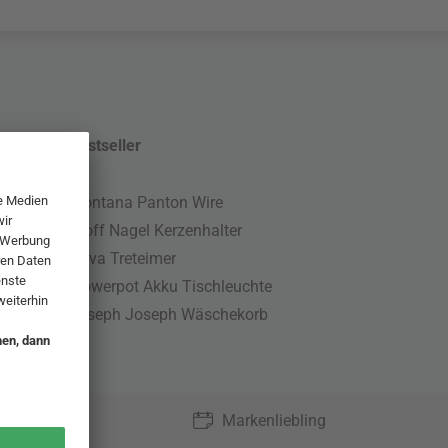
Bestseller
Montana Panton Wire
Stoff Nagel Kerzenhalter
Nova Treteimer
Flowerpot Akku Tischleuchte
Joseph Joseph Wäschekorb
Markenliebling