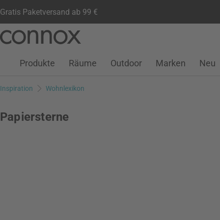
Gratis Paketversand ab 99 €
Kundenkonto
Wunschliste
Warenkorb
Direkt
Direkt
zum
zum
Seiteninhalt
Suchfeld
Produkte
Räume
Outdoor
Marken
Neu
springen
springen
Inspiration
Wohnlexikon
Papiersterne