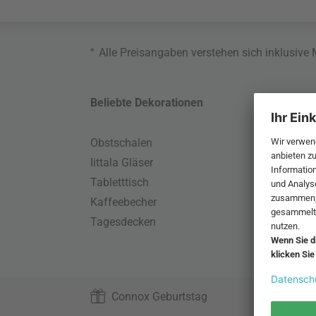
*
Alle Preisangaben verstehen sich inklusive
Beliebte Dekorationen
Belie
Obstschalen
Skand
Iittala Gläser
Gart
Tabletttisch
Büro
Kaffeebecher
Schla
Tagesdecken
Wand
HAY S
Connox Geburtstag