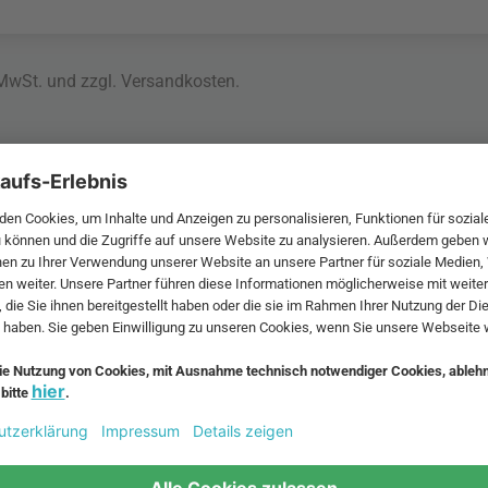
 MwSt. und zzgl.
Versandkosten
.
bte Möbel
Beliebte Leuchten
inavische Möbel
Pendellampe für Außen
enmöbel
Muuto Lampen
möbel
Kabellose Tischleuchten
fsofa
Dänische Lampen
regale
LED Pendelleuchte
tuhl