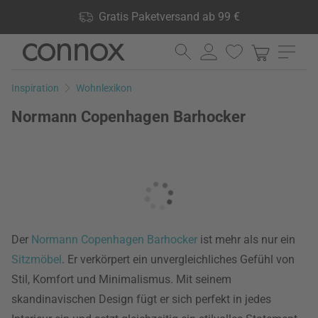
Shop Vorteile: Gratis Paketversand ab 99 €, 24.000 Produkte
Gratis Paketversand ab 99 €
lagernd, 60 Tage Rückgaberecht
Direkt
Direkt
zum
zum
Seiteninhalt
Suchfeld
Inspiration
Wohnlexikon
springen
springen
Normann Copenhagen Barhocker
Der
Normann Copenhagen
Barhocker
ist mehr als nur ein
Sitzmöbel
. Er verkörpert ein unvergleichliches Gefühl von
Stil, Komfort und Minimalismus. Mit seinem
skandinavischen Design fügt er sich perfekt in jedes