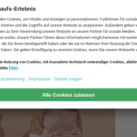
r als nur ein einfacher Trinkbehälter ist. Sie besticht durch ih
en Materialien, Funktionalität und stilvollem Aussehen macht 
täten - mit der Liewood Trinkflasche sind Sie stets bestens ausge