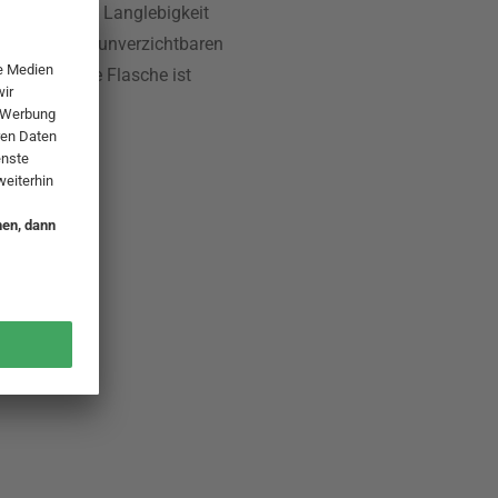
re Robustheit, Langlebigkeit
sie zu einem unverzichtbaren
rüstet. Diese Flasche ist