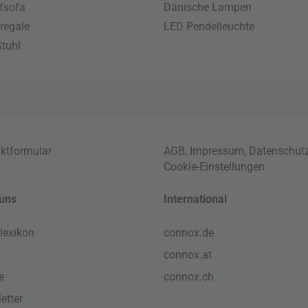
fsofa
Dänische Lampen
regale
LED Pendelleuchte
tuhl
ktformular
AGB
,
Impressum
,
Datenschut
Cookie-Einstellungen
uns
International
lexikon
connox.de
connox.at
e
connox.ch
etter