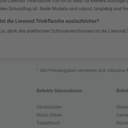
Die Liewood Trinkflasche 350 ml ist ideal für kleinere Ausflüge
den Schulalltag ist. Beide Modelle sind robust, langlebig und fr
Ist die Liewood Trinkflasche auslaufsicher?
Ja, dank des praktischen Schraubverschlusses ist die Liewood T
*
Alle Preisangaben verstehen sich inklusive
Beliebte Dekorationen
Belie
Obstschalen
Skand
Iittala Gläser
Gart
Tabletttisch
Büro