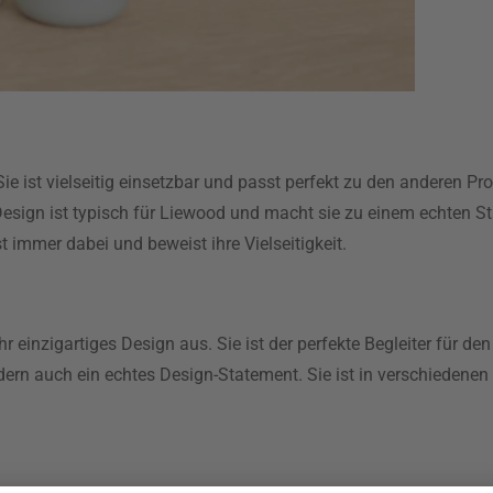
Sie ist vielseitig einsetzbar und passt perfekt zu den anderen P
 Design ist typisch für Liewood und macht sie zu einem echten S
st immer dabei und beweist ihre Vielseitigkeit.
 einzigartiges Design aus. Sie ist der perfekte Begleiter für den 
ondern auch ein echtes Design-Statement. Sie ist in verschiedene