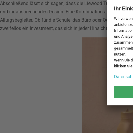
Abschließend lässt sich sagen, dass die Liewood Trinkflasche meh
und ihr ansprechendes Design. Eine Kombination aus hochwertig
Alltagsbegleiter. Ob für die Schule, das Büro oder Outdoor-Aktivi
zweifellos ein Investment, das sich in jeder Hinsicht lohnt.