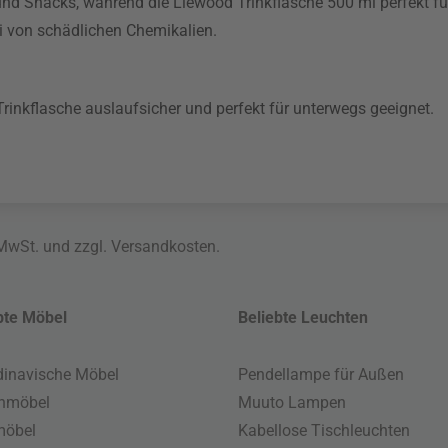
 und Snacks, während die Liewood Trinkflasche 500 ml perfekt für
ei von schädlichen Chemikalien.
rinkflasche auslaufsicher und perfekt für unterwegs geeignet.
 MwSt. und zzgl.
Versandkosten
.
bte Möbel
Beliebte Leuchten
inavische Möbel
Pendellampe für Außen
enmöbel
Muuto Lampen
möbel
Kabellose Tischleuchten