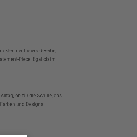
rodukten der Liewood-Reihe,
tatement-Piece. Egal ob im
Alltag, ob für die Schule, das
n Farben und Designs