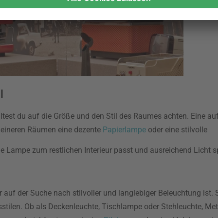
l
test du auf die Größe und den Stil des Raumes achten. Eine auf
kleineren Räumen eine dezente
Papierlampe
oder eine stilvolle
e Lampe zum restlichen Interieur passt und ausreichend Licht s
auf der Suche nach stilvoller und langlebiger Beleuchtung ist. S
stilen. Ob als Deckenleuchte, Tischlampe oder Stehleuchte, Me