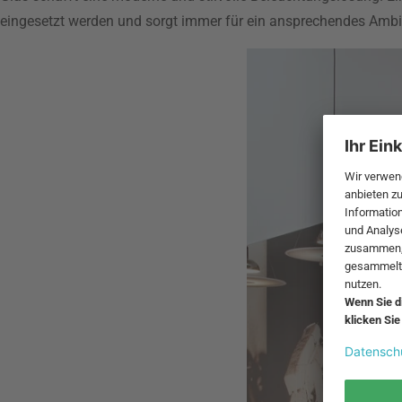
eingesetzt werden und sorgt immer für ein ansprechendes Ambi