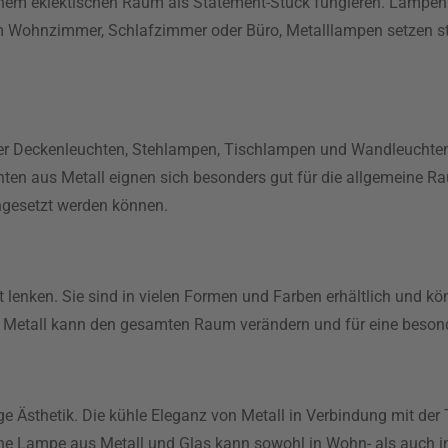
em eklektischen Raum als Statement-Stück fungieren. Lampen a
m Wohnzimmer, Schlafzimmer oder Büro, Metalllampen setzen st
nter Deckenleuchten, Stehlampen, Tischlampen und Wandleuchte
chten aus Metall eignen sich besonders gut für die allgemeine
ngesetzt werden können.
t lenken. Sie sind in vielen Formen und Farben erhältlich und k
 Metall kann den gesamten Raum verändern und für eine beson
ge Ästhetik. Die kühle Eleganz von Metall in Verbindung mit der
Eine Lampe aus Metall und Glas kann sowohl in Wohn- als auch