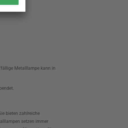
fällige Metalllampe kann in
pendet.
ie bieten zahlreiche
talllampen setzen immer