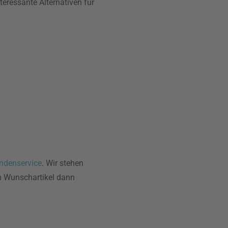
eressante Alternativen für
ndenservice
. Wir stehen
en Wunschartikel dann