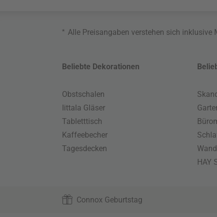
*
Alle Preisangaben verstehen sich inklusive
Beliebte Dekorationen
Belie
Obstschalen
Skand
Iittala Gläser
Gart
Tabletttisch
Büro
Kaffeebecher
Schla
Tagesdecken
Wand
HAY S
Connox Geburtstag