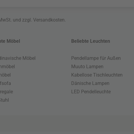
 MwSt. und zzgl.
Versandkosten
.
bte Möbel
Beliebte Leuchten
inavische Möbel
Pendellampe für Außen
enmöbel
Muuto Lampen
möbel
Kabellose Tischleuchten
fsofa
Dänische Lampen
regale
LED Pendelleuchte
tuhl