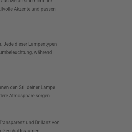
us Metall sind nicht nur
ilvolle Akzente und passen
n. Jede dieser Lampentypen
 Raumbeleuchtung, während
önnen den Stil deiner Lampe
dere Atmosphäre sorgen.
 Transparenz und Brillanz von
 in Geschäftsräumen