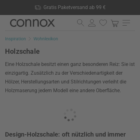
Shop Vorteile: Gratis Paketversand ab 99 €, 24.000 Produkte
Gratis Paketversand ab 99 €
lagernd, 60 Tage Rückgaberecht
Direkt
Direkt
zum
zum
Seiteninhalt
Suchfeld
Inspiration
Wohnlexikon
springen
springen
Holzschale
Eine Holzschale besitzt einen ganz besonderen Reiz: Sie ist
einzigartig. Zusätzlich zu der Verschiedenartigkeit der
Hölzer, Herstellungsarten und Stilrichtungen verleiht die
Holzmaserung jedem Modell eine andere Oberfläche.
Design-Holzschale: oft nützlich und immer