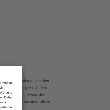
er findet jeder den passenden
celtem Polypropylen. Zudem
sodass für jeden Zweck der
gnet, sodass sie ebenfalls in