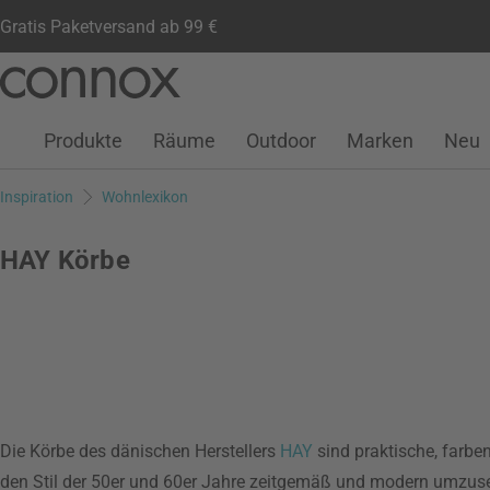
Gratis Paketversand ab 99 €
Kundenkonto
Wunschliste
Warenkorb
Direkt
Direkt
zum
zum
Seiteninhalt
Suchfeld
Produkte
Räume
Outdoor
Marken
Neu
springen
springen
Inspiration
Wohnlexikon
HAY Körbe
Die Körbe des dänischen Herstellers
HAY
sind praktische, farbe
den Stil der 50er und 60er Jahre zeitgemäß und modern umzuset