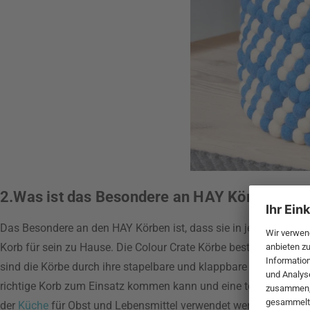
2.Was ist das Besondere an HAY Körben?
Das Besondere an den HAY Körben ist, dass sie in jeder mögliche
Korb für sein zu Hause. Die Colour Crate Körbe bestehen zud
sind die Körbe durch ihre stapelbare und klappbare Funktion vie
richtige Korb zum Einsatz kommen kann und eine tolle Aufbewah
der
Küche
für Obst und Lebensmittel verwendet werden können.