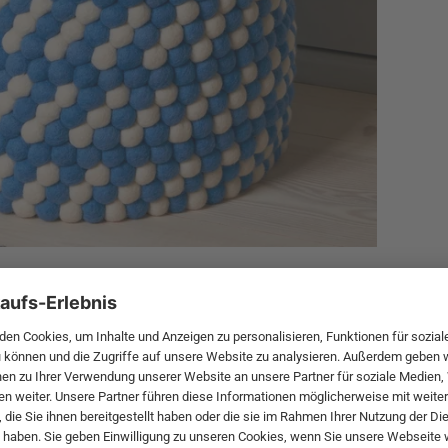
n Farbe erhältlich sind. Egal ob knallige oder blasse Farben, hi
em aus 100% umweltbewusstem und nachhaltigem Material, recy
lseitig einsetzbar. Die Körbe gibt es unterschiedlichen Größen, 
rungsmöglichkeit bietet. Die Körbe sind außerdem belüftet desi