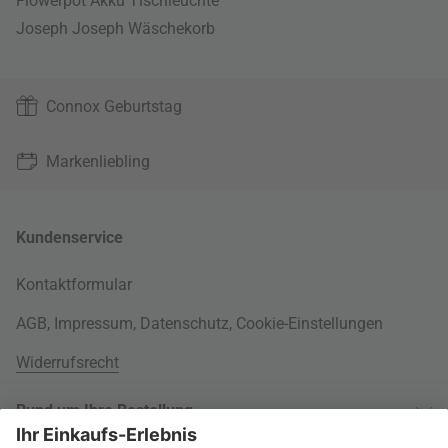
Flowerpot Akku Tischleuchte
Joseph Joseph Wäschekorb
Connox Geburtstag
Markenliebling
Kundenservice
Kontaktformular
AGB
,
Impressum
,
Datenschutz
,
Cookie-Einstellungen
Widerrufsrecht
Rund um Ihre Bestellung