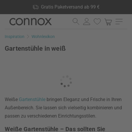
Shop Vorteile: Gratis Paketversand ab 99 €, 24.000 Produkte
Gratis Paketversand ab 99 €
lagernd, 60 Tage Rückgaberecht
Direkt
Direkt
zum
zum
Seiteninhalt
Suchfeld
Inspiration
Wohnlexikon
springen
springen
Gartenstühle in weiß
Weiße
Gartenstühle
bringen Eleganz und Frische in Ihren
Außenbereich. Sie lassen sich vielseitig kombinieren und
passen zu verschiedenen Einrichtungsstilen.
Weiße Gartenstühle – Das sollten Sie