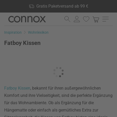
Shop Vorteile: Gratis Paketversand ab 99 €, 24.000 Produkte
Gratis Paketversand ab 99 €
lagernd, 60 Tage Rückgaberecht
Direkt
Direkt
zum
zum
Seiteninhalt
Suchfeld
Inspiration
Wohnlexikon
springen
springen
Fatboy Kissen
Fatboy
Kissen
, bekannt für ihren außergewöhnlichen
Komfort und ihre Vielseitigkeit, sind die perfekte Ergänzung
für das Wohnambiente. Ob als Ergänzung für die
Hängematte oder einfach als gemütliches Extra zur