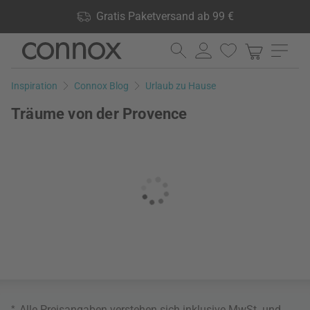
Shop Vorteile: Gratis Paketversand ab 99 €, 24.000 Produkte
Gratis Paketversand ab 99 €
lagernd, 60 Tage Rückgaberecht
Direkt
Direkt
zum
zum
Seiteninhalt
Suchfeld
Inspiration
Connox Blog
Urlaub zu Hause
springen
springen
Träume von der Provence
*
Alle Preisangaben verstehen sich inklusive MwSt. und