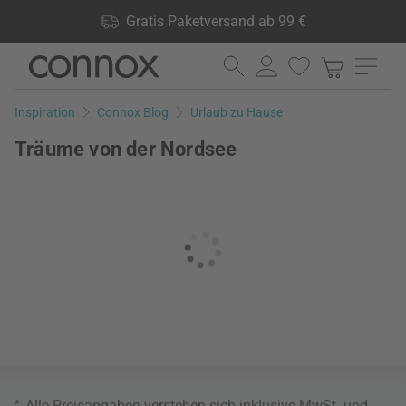
Shop Vorteile: Gratis Paketversand ab 99 €, 24.000 Produkte
Gratis Paketversand ab 99 €
lagernd, 60 Tage Rückgaberecht
Direkt
Direkt
zum
zum
Seiteninhalt
Suchfeld
Inspiration
Connox Blog
Urlaub zu Hause
springen
springen
Träume von der Nordsee
*
Alle Preisangaben verstehen sich inklusive MwSt. und