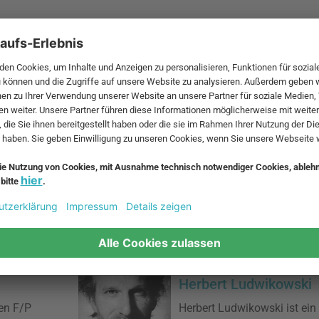
Apartment 8
 und
Carolin Sangha ist eine deu
bius sein
indischen Wurzeln. Für Schö
hrt ihn, nach
Namen Apartment 8 viele D
s Designer in
Eingangsbereich wie Garder
oder Schuhaufbewahrungsb
Herbert Ludwikowski
ten F/P
Herbert Ludwikowski ist ein