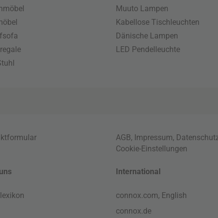
enmöbel
Muuto Lampen
möbel
Kabellose Tischleuchten
fsofa
Dänische Lampen
regale
LED Pendelleuchte
tuhl
ktformular
AGB
,
Impressum
,
Datenschut
Cookie-Einstellungen
uns
International
lexikon
connox.com, English
connox.de