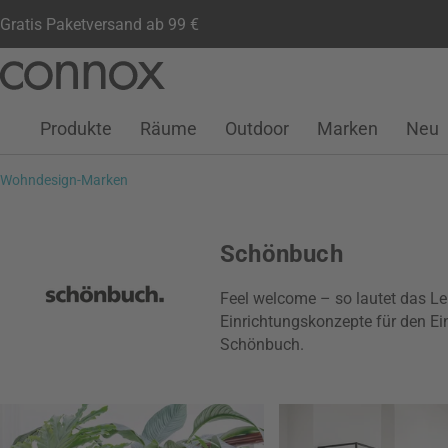
Gratis Paketversand ab 99 €
Kundenkonto
Wunschliste
Warenkorb
Direkt
Direkt
zum
zum
Seiteninhalt
Suchfeld
Produkte
Räume
Outdoor
Marken
Neu
springen
springen
Wohndesign-Marken
Schönbuch
Feel welcome – so lautet das Le
Einrichtungskonzepte für den E
Schönbuch.