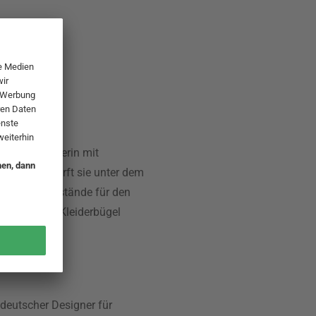
tsche Designerin mit
nbuch entwirft sie unter dem
esign-Gegenstände für den
obenhaken, Kleiderbügel
oxen.
 deutscher Designer für