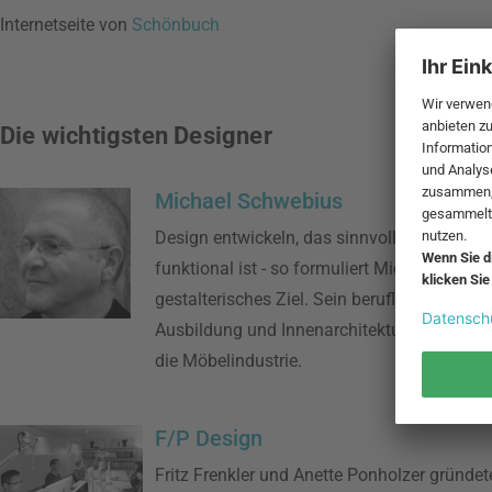
Internetseite von
Schönbuch
Die wichtigsten Designer
Michael Schwebius
Design entwickeln, das sinnvoll, ästhetisch
funktional ist - so formuliert Michael Schwe
gestalterisches Ziel. Sein beruflicher Weg fü
Ausbildung und Innenarchitekturstudium, al
die Möbelindustrie.
F/P Design
Fritz Frenkler und Anette Ponholzer gründe