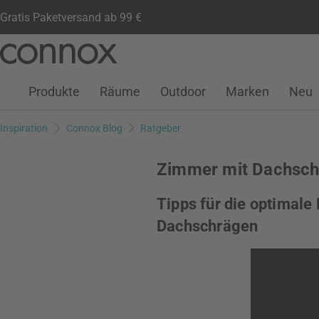
Gratis Paketversand ab 99 €
Kundenkonto
Wunschliste
Warenkorb
Direkt
Direkt
zum
zum
Seiteninhalt
Suchfeld
Produkte
Räume
Outdoor
Marken
Neu
springen
springen
Inspiration
Connox Blog
Ratgeber
Zimmer mit Dachschr
Tipps für die optimal
Dachschrägen