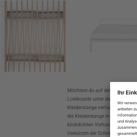
Möchtest du auf dein großes un
Lowboards unter die Dachschräg
Kleiderstange verfügt über den 
die Kleiderstange in der Dachsc
blickdichten Vorhang, um einen 
Verkürzen der Schräge durch di