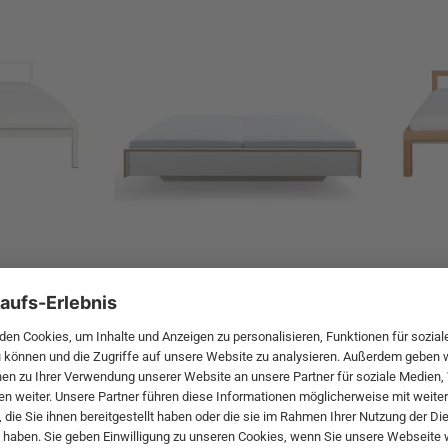
d ausladendes Bett nicht verzichten, stelle Kommoden oder
e und schaffe genügend Platz für Stauraum. Eine
notwendigen Platz für Kleider, Blusen oder Hemden. Befestige
hräge, – so nutzt du die Fläche optimal aus. Spanne einen
kostspieligen Einbauschrank einzusparen. Das optische
e Kommode lässt die düstere Ecke verschwinden.