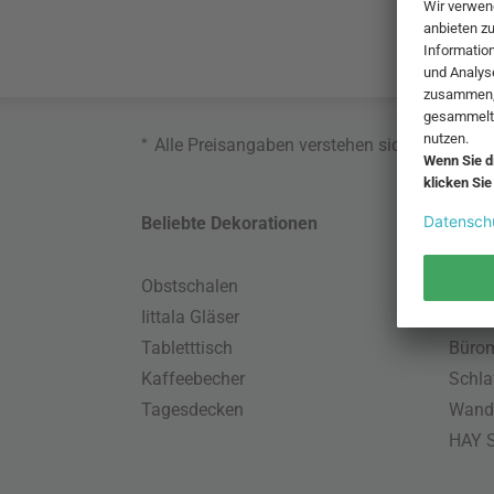
*
Alle Preisangaben verstehen sich inklusive
Beliebte Dekorationen
Belie
Obstschalen
Skand
Iittala Gläser
Gart
Tabletttisch
Büro
Kaffeebecher
Schla
Tagesdecken
Wand
HAY S