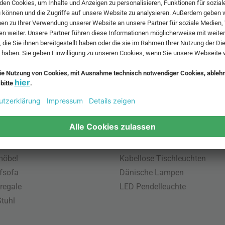
 MwSt. und zzgl.
Versandkosten
.
bte Möbel
Beliebte Leuchten
inavische Möbel
Pendellampe für Außen
enmöbel
Muuto Lampen
möbel
Kabellose Tischleuchten
fsofa
Dänische Lampen
regale
LED Pendelleuchte
tuhl