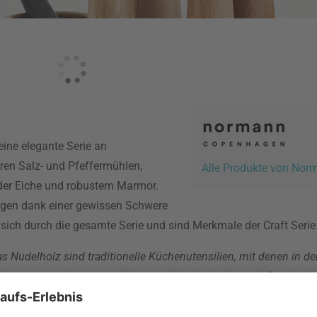
ine elegante Serie an
ören Salz- und Pfeffermühlen,
Alle Produkte von No
ider Eiche und robustem Marmor.
liegen dank einer gewissen Schwere
sich durch die gesamte Serie und sind Merkmale der Craft Serie
s Nudelholz sind traditionelle Küchenutensilien, mit denen in der
 Dazu kommt, dass diese Arbeit von Hand erledigt wird. Das bedeu
iesem Anspruch werden Marmor und Eiche in idealer Weise gerecht