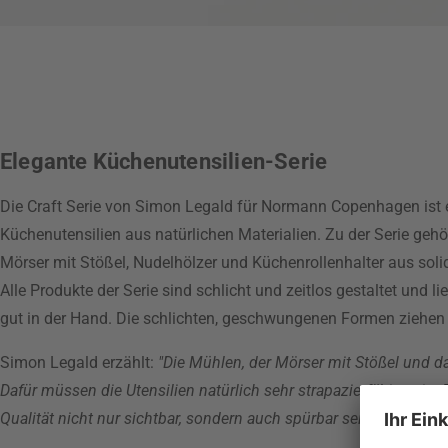
Elegante Küchenutensilien-Serie
Die Craft Serie von Simon Legald für Normann Copenhagen ist e
Küchenutensilien aus natürlichen Materialien. Zu der Serie geh
Mörser mit Stößel, Nudelhölzer und Küchenrollenhalter aus sol
Alle Produkte der Serie sind schlicht und zeitlos gestaltet und 
gut in der Hand. Die schlichten, geschwungenen Formen ziehen 
Simon Legald erzählt:
"Die Mühlen, der Mörser mit Stößel und da
Dafür müssen die Utensilien natürlich sehr strapazierfähig sein.
Qualität nicht nur sichtbar, sondern auch spürbar sein muss. D