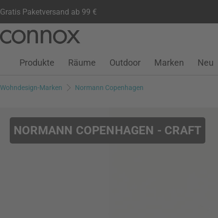
Gratis Paketversand ab 99 €
Kundenkonto
Wunschliste
Warenkorb
Direkt
Direkt
zum
zum
Seiteninhalt
Suchfeld
Produkte
Räume
Outdoor
Marken
Neu
springen
springen
Wohndesign-Marken
Normann Copenhagen
NORMANN COPENHAGEN - CRAFT