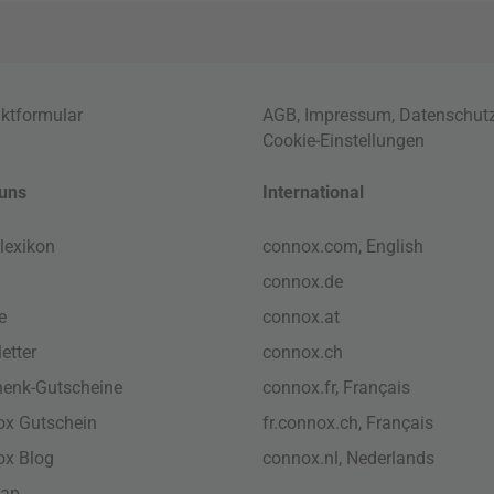
ktformular
AGB
,
Impressum
,
Datenschut
Cookie-Einstellungen
uns
International
lexikon
connox.com, English
connox.de
e
connox.at
etter
connox.ch
enk-Gutscheine
connox.fr, Français
x Gutschein
fr.connox.ch, Français
ox Blog
connox.nl, Nederlands
map