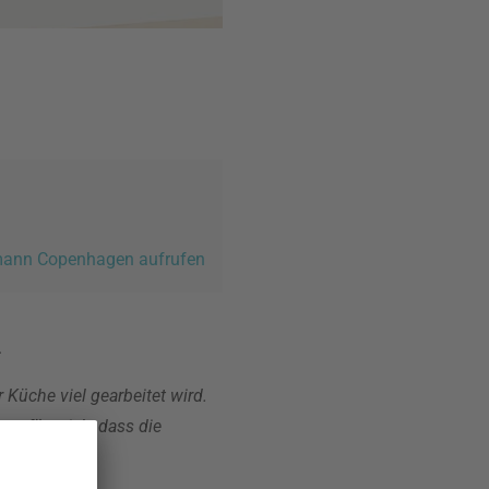
rmann Copenhagen aufrufen
.
 Küche viel gearbeitet wird.
tet für mich, dass die
."