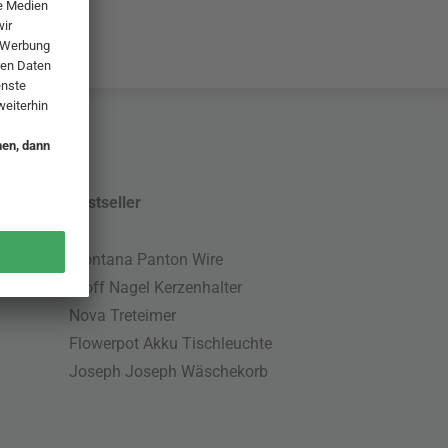
Bestseller
Montana Panton Wire
Stoff Nagel Kerzenhalter
Nova Treteimer
Flowerpot Akku Tischleuchte
Joseph Joseph Wäschekorb