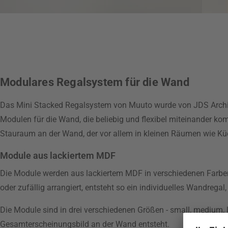
Modulares Regalsystem für die Wand
Das Mini Stacked Regalsystem von Muuto wurde von JDS Archit
Modulen für die Wand, die beliebig und flexibel miteinander ko
Stauraum an der Wand, der vor allem in kleinen Räumen wie Küc
Module aus lackiertem MDF
Die Module werden aus lackiertem MDF in verschiedenen Farben
oder zufällig arrangiert, entsteht so ein individuelles Wandre
Die Module sind in drei verschiedenen Größen - small, medium, l
Gesamterscheinungsbild an der Wand entsteht.