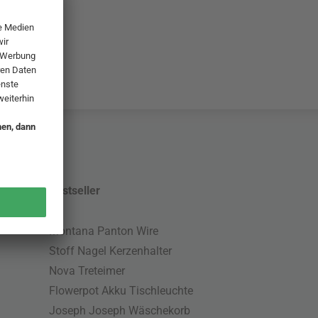
Bestseller
Montana Panton Wire
Stoff Nagel Kerzenhalter
Nova Treteimer
Flowerpot Akku Tischleuchte
Joseph Joseph Wäschekorb