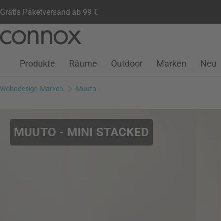
Gratis Paketversand ab 99 €
Kundenkonto
Wunschliste
Warenkorb
Direkt
Direkt
zum
zum
Seiteninhalt
Suchfeld
Produkte
Räume
Outdoor
Marken
Neu
springen
springen
Wohndesign-Marken
Muuto
MUUTO - MINI STACKED