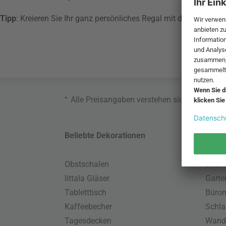
Tipp
: Kreieren Sie Ihr ganz persönliches Regal mit dem
Muuto St
*
Alle Preisangaben verstehen sich inklusive
Beliebte Dekorationen
Belie
Obstschalen
Skand
Iittala Gläser
Gart
Tabletttisch
Büro
Kaffeebecher
Schla
Tagesdecken
Wand