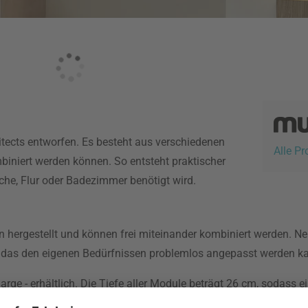
ects entworfen. Es besteht aus verschiedenen
Alle P
mbiniert werden können. So entsteht praktischer
he, Flur oder Badezimmer benötigt wird.
 hergestellt und können frei miteinander kombiniert werden. N
gal, das den eigenen Bedürfnissen problemlos angepasst werden k
arge - erhältlich. Die Tiefe aller Module beträgt 26 cm, sodass