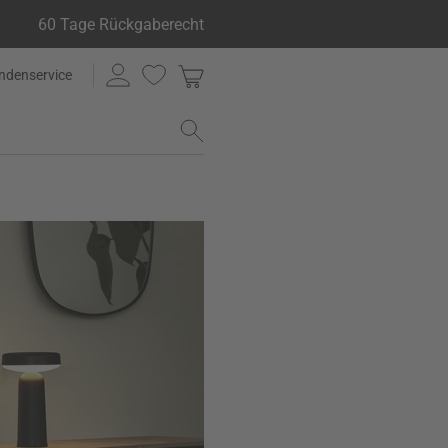
60 Tage Rückgaberecht
ndenservice