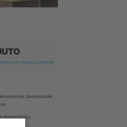
rodukte von Muuto aufrufen
ebeneinander, übereinander
ann.
 ein ebenmäßiges