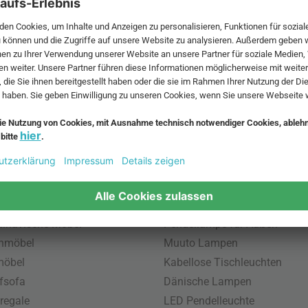
acked Konfigurator
.
 MwSt. und zzgl.
Versandkosten
.
bte Möbel
Beliebte Leuchten
inavische Möbel
Pendellampe für Außen
enmöbel
Muuto Lampen
möbel
Kabellose Tischleuchten
fsofa
Dänische Lampen
regale
LED Pendelleuchte