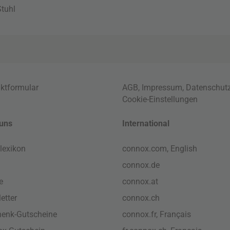
tuhl
ktformular
AGB
,
Impressum
,
Datenschut
Cookie-Einstellungen
uns
International
lexikon
connox.com, English
connox.de
e
connox.at
etter
connox.ch
enk-Gutscheine
connox.fr, Français