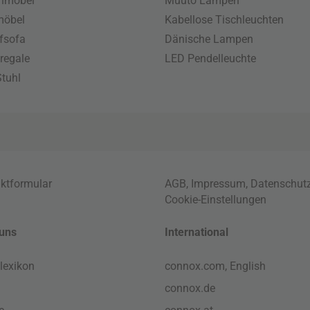
enmöbel
Muuto Lampen
möbel
Kabellose Tischleuchten
fsofa
Dänische Lampen
regale
LED Pendelleuchte
tuhl
ktformular
AGB
,
Impressum
,
Datenschut
Cookie-Einstellungen
uns
International
lexikon
connox.com, English
connox.de