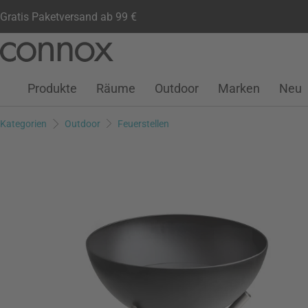
Gratis Paketversand ab 99 €
Kundenkonto
Wunschliste
Warenkorb
Direkt
Direkt
zum
zum
Seiteninhalt
Suchfeld
Produkte
Räume
Outdoor
Marken
Neu
springen
springen
Kategorien
Outdoor
Feuerstellen