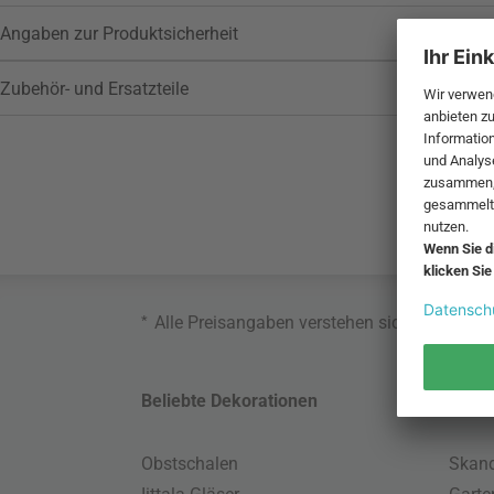
Angaben zur Produktsicherheit
Zubehör- und Ersatzteile
*
Alle Preisangaben verstehen sich inklusive
Beliebte Dekorationen
Belie
Obstschalen
Skand