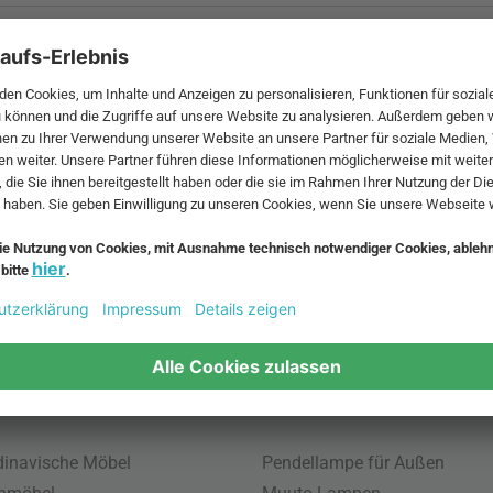
 MwSt. und zzgl.
Versandkosten
.
bte Möbel
Beliebte Leuchten
inavische Möbel
Pendellampe für Außen