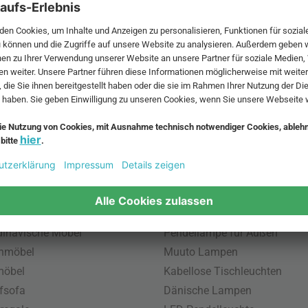
 MwSt. und zzgl.
Versandkosten
.
bte Möbel
Beliebte Leuchten
inavische Möbel
Pendellampe für Außen
enmöbel
Muuto Lampen
möbel
Kabellose Tischleuchten
fsofa
Dänische Lampen