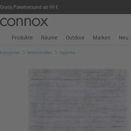
Gratis Paketversand ab 99 €
Kundenkonto
Wunschliste
Warenkorb
Direkt
Direkt
zum
zum
Seiteninhalt
Suchfeld
Produkte
Räume
Outdoor
Marken
Neu
springen
springen
Kategorien
Wohntextilien
Teppiche