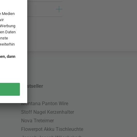
Bestseller
Montana Panton Wire
Stoff Nagel Kerzenhalter
Nova Treteimer
Flowerpot Akku Tischleuchte