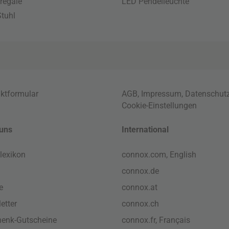
regale
LED Pendelleuchte
tuhl
ktformular
AGB
,
Impressum
,
Datenschut
Cookie-Einstellungen
uns
International
lexikon
connox.com, English
connox.de
e
connox.at
etter
connox.ch
enk-Gutscheine
connox.fr, Français