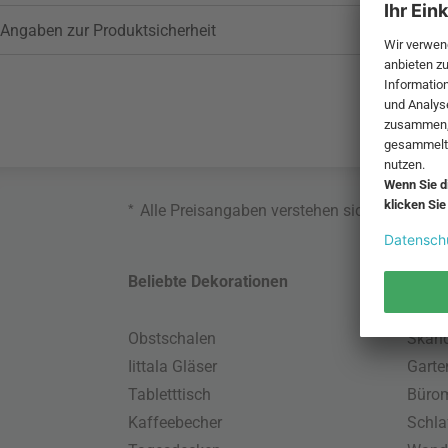
Angaben zur Produktsicherheit
*
Alle Preisangaben verstehen sich inklusive
Beliebte Dekorationen
Belie
Obstschalen
Skand
Iittala Gläser
Gart
Tabletttisch
Büro
Kaffeebecher
Schla