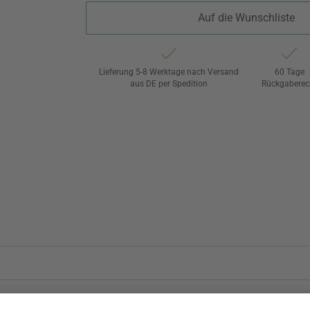
Auf die Wunschliste
Lieferung 5-8 Werktage nach Versand
60 Tage
aus DE per Spedition
Rückgaberec