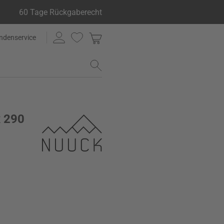
60 Tage Rückgaberecht
ndenservice
x 290