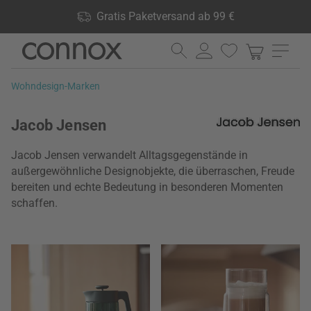
Shop Vorteile: Gratis Paketversand ab 99 €, 24.000 Produkte
Gratis Paketversand ab 99 €
lagernd, 60 Tage Rückgaberecht
Direkt
Direkt
zum
zum
Seiteninhalt
Suchfeld
Wohndesign-Marken
springen
springen
Jacob Jensen
Jacob Jensen verwandelt Alltagsgegenstände in
außergewöhnliche Designobjekte, die überraschen, Freude
bereiten und echte Bedeutung in besonderen Momenten
schaffen.