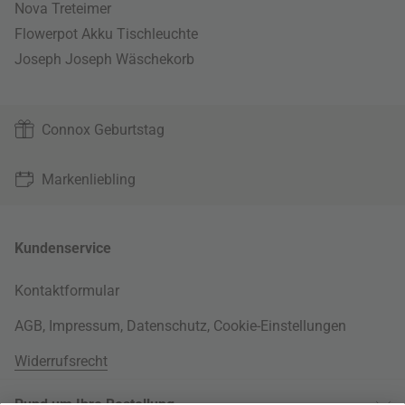
Nova Treteimer
Flowerpot Akku Tischleuchte
Joseph Joseph Wäschekorb
Connox Geburtstag
Markenliebling
Kundenservice
Kontaktformular
AGB
,
Impressum
,
Datenschutz
,
Cookie-Einstellungen
Widerrufsrecht
Rund um Ihre Bestellung