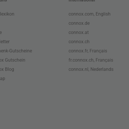
lexikon
connox.com, English
connox.de
e
connox.at
etter
connox.ch
enk-Gutscheine
connox.fr, Français
x Gutschein
fr.connox.ch, Français
ox Blog
connox.nl, Nederlands
map