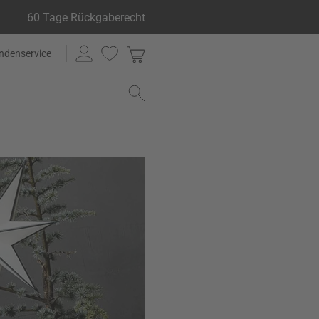
60 Tage Rückgaberecht
ndenservice