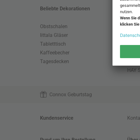
Beliebte Dekorationen
Belie
Obstschalen
Skand
Iittala Gläser
Gart
Tabletttisch
Büro
Kaffeebecher
Schla
Tagesdecken
Wand
HAY S
Connox Geburtstag
Kundenservice
Konta
Rund um Ihre Bestellung
Über 