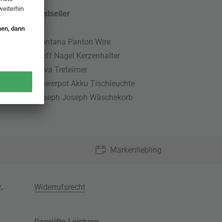
Bestseller
Montana Panton Wire
Stoff Nagel Kerzenhalter
Nova Treteimer
Flowerpot Akku Tischleuchte
Joseph Joseph Wäschekorb
Markenliebling
z
,
Widerrufsrecht
Geprüfte Leistung