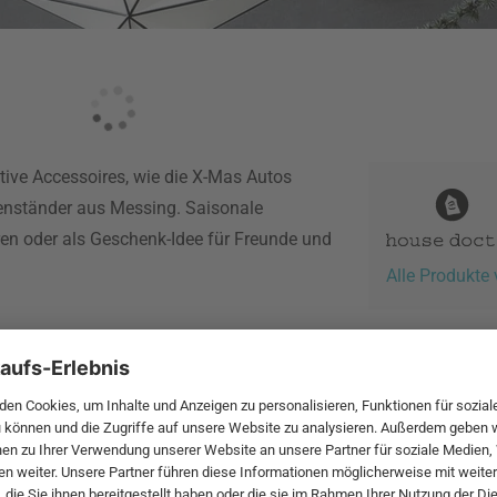
tive Accessoires, wie die X-Mas Autos
nständer aus Messing. Saisonale
en oder als Geschenk-Idee für Freunde und
Alle Produkte
 MwSt. und zzgl.
Versandkosten
.