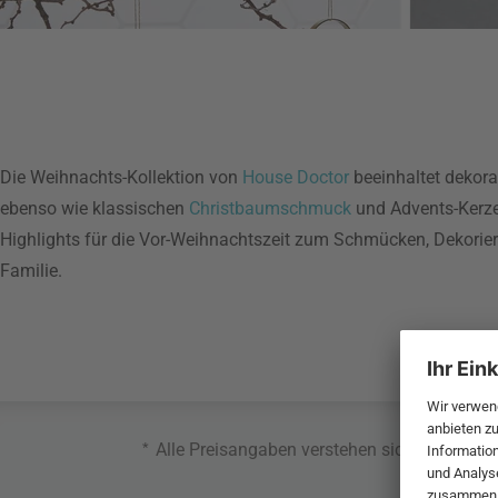
Die Weihnachts-Kollektion von
House Doctor
beeinhaltet dekora
ebenso wie klassischen
Christbaumschmuck
und Advents-Kerze
Highlights für die Vor-Weihnachtszeit zum Schmücken, Dekorier
Familie.
*
Alle Preisangaben verstehen sich inklusive