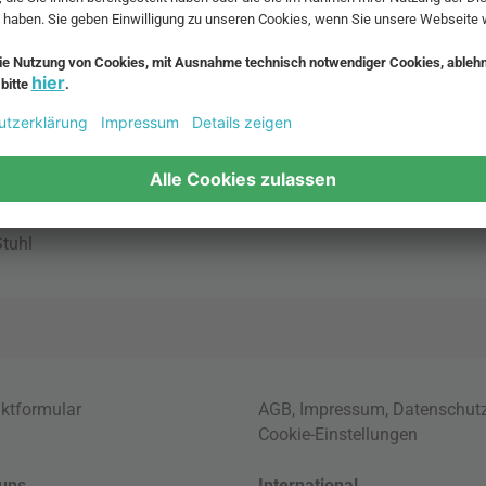
bte Möbel
Beliebte Leuchten
inavische Möbel
Pendellampe für Außen
enmöbel
Muuto Lampen
möbel
Kabellose Tischleuchten
fsofa
Dänische Lampen
regale
LED Pendelleuchte
tuhl
ktformular
AGB
,
Impressum
,
Datenschut
Cookie-Einstellungen
uns
International