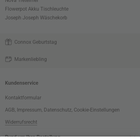
Nova Treteimer
Flowerpot Akku Tischleuchte
Joseph Joseph Wäschekorb
Connox Geburtstag
Markenliebling
Kundenservice
Kontaktformular
AGB
,
Impressum
,
Datenschutz
,
Cookie-Einstellungen
Widerrufsrecht
Rund um Ihre Bestellung