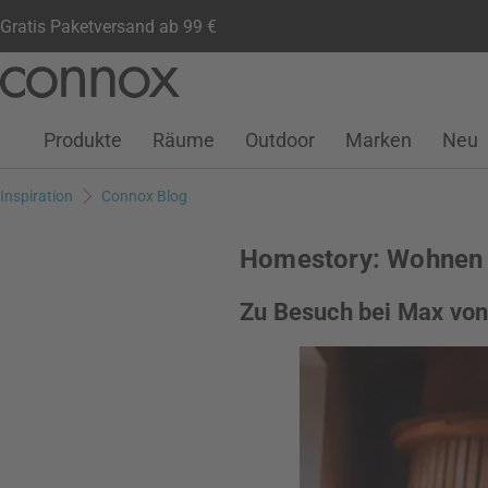
Gratis Paketversand ab 99 €
Kundenkonto
Wunschliste
Warenkorb
Direkt
Direkt
zum
zum
Seiteninhalt
Suchfeld
Produkte
Räume
Outdoor
Marken
Neu
springen
springen
Inspiration
Connox Blog
Homestory: Wohnen 
Zu Besuch bei Max vo