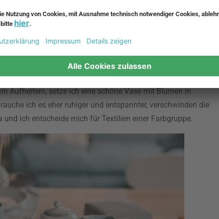
Bestandteil meines Alltags. Für mich sind die eigenen vier
 Akkus aufladen kann. Deshalb liebe ich es, all die schönen
 detailverliebt und setze gerne verschiedene Deko-Elemente
meine Gefühlslage aus. Bin ich zum Beispiel fröhlich
m Aufheitern, setze ich eine schöne Vase mit Blumen in
rauche ich es eher ruhiger und entspannter, verschwinden die
und ich entscheide mich für Textilien einer Farbgruppe.