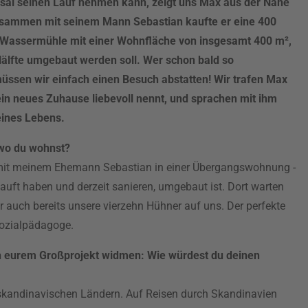
sal seinen Lauf nehmen kann, zeigt uns Max aus der Nähe
usammen mit seinem Mann Sebastian kaufte er eine 400
 Wassermühle mit einer Wohnfläche von insgesamt 400 m²,
älfte umgebaut werden soll. Wer schon bald so
ssen wir einfach einen Besuch abstatten! Wir trafen Max
in neues Zuhause liebevoll nennt, und sprachen mit ihm
eines Lebens.
 wo du wohnst?
 mit meinem Ehemann Sebastian in einer Übergangswohnung -
auft haben und derzeit sanieren, umgebaut ist. Dort warten
ur auch bereits unsere vierzehn Hühner auf uns. Der perfekte
Sozialpädagoge.
ch eurem Großprojekt widmen: Wie würdest du deinen
en skandinavischen Ländern. Auf Reisen durch Skandinavien