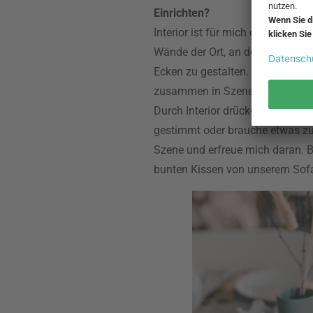
Einrichten?
Interior ist für mich ein großer 
Wände der Ort, an dem ich meine
Ecken zu gestalten. Ich bin sehr
zusammen in Szene.
Durch Interior drücke ich zudem 
gestimmt oder brauche etwas zu
Szene und erfreue mich daran. B
bunten Kissen von unserem Sofa 