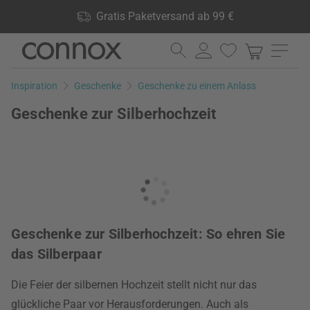
Shop Vorteile: Gratis Paketversand ab 99 €, 24.000 Produkte
Gratis Paketversand ab 99 €
lagernd, 60 Tage Rückgaberecht
Direkt
Direkt
zum
zum
Seiteninhalt
Suchfeld
Inspiration
Geschenke
Geschenke zu einem Anlass
springen
springen
Geschenke zur Silberhochzeit
Geschenke zur Silberhochzeit: So ehren Sie
das Silberpaar
Die Feier der silbernen Hochzeit stellt nicht nur das
glückliche Paar vor Herausforderungen. Auch als