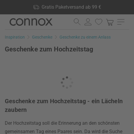
Shop Vorteile: Gratis Paketversand ab 99 €, 24.000 Produkte
Gratis Paketversand ab 99 €
lagernd, 60 Tage Rückgaberecht
Direkt
Direkt
zum
zum
Seiteninhalt
Suchfeld
Inspiration
Geschenke
Geschenke zu einem Anlass
springen
springen
Geschenke zum Hochzeitstag
Geschenke zum Hochzeitstag - ein Lächeln
zaubern
Der Hochzeitstag soll die Erinnerung an den schönsten
gemeinsamen Tag eines Paares sein. Da wird die Suche