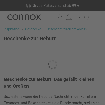
Shop Vorteile: Gratis Paketversand ab 99 €, 24.000 Produkte
Gratis Paketversand ab 99 €
lagernd, 60 Tage Rückgaberecht
Direkt
Direkt
zum
zum
Seiteninhalt
Suchfeld
Inspiration
Geschenke
Geschenke zu einem Anlass
springen
springen
Geschenke zur Geburt
Geschenke zur Geburt: Das gefällt Kleinen
und Großen
Spätestens wenn die freudige Nachricht in der Familie, im
Freundes- und Bekanntenkreis die Runde macht, stellt sich