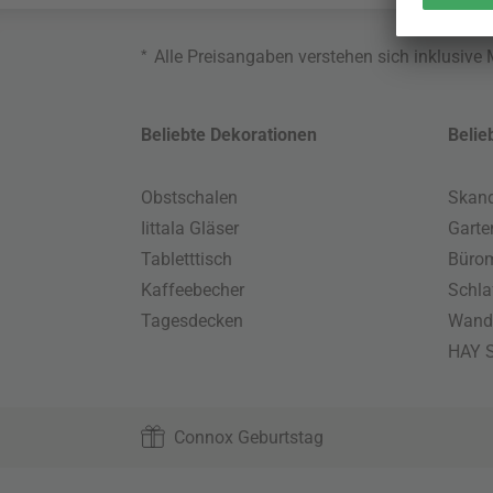
*
Alle Preisangaben verstehen sich inklusive
Beliebte Dekorationen
Belie
Obstschalen
Skand
Iittala Gläser
Gart
Tabletttisch
Büro
Kaffeebecher
Schla
Tagesdecken
Wand
HAY S
Connox Geburtstag