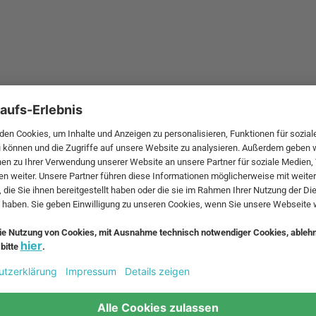
fen, brauchen aber Unterstützung? Wenden Sie sich jederzeit g
 geben Empfehlungen und können Fragen schnell klären. Lassen 
h Hause liefern und verschenken Sie Freude!