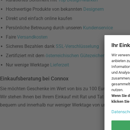
Hochwertige Produkte von bekannten
Designern
Direkt und einfach online kaufen
Persönliche Betreuung durch unseren
Kundenservice
Faire
Versandkosten
Sicheres Bezahlen dank
SSL-Verschlüsselung
Zertifiziert mit dem
österreichischen Gütezeichen
Nur wenige Werktage
Lieferzeit
Einkaufsberatung bei Connox
Sie möchten Geschenke im Wert von bis zu 100 Euro online kau
Wir stehen Ihnen bei Ihrem Einkauf mit Rat und Tat zur Seite,
bequem und innerhalb nur weniger Werktage von uns direkt nac