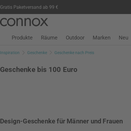
Gratis Paketversand ab 99 €
Kundenkonto
Wunschliste
Warenkorb
Direkt
Direkt
zum
zum
Seiteninhalt
Suchfeld
Produkte
Räume
Outdoor
Marken
Neu
springen
springen
Inspiration
Geschenke
Geschenke nach Preis
Geschenke bis 100 Euro
Design-Geschenke für Männer und Frauen