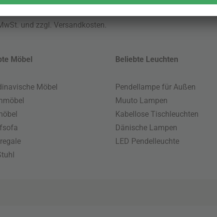
 MwSt. und zzgl.
Versandkosten
.
bte Möbel
Beliebte Leuchten
inavische Möbel
Pendellampe für Außen
enmöbel
Muuto Lampen
möbel
Kabellose Tischleuchten
fsofa
Dänische Lampen
regale
LED Pendelleuchte
tuhl