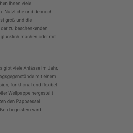
hen Ihnen viele
n. Nützliche und dennoch
st groß und die
n der zu beschenkenden
n glücklich machen oder mit
 gibt viele Anlässe im Jahr,
ltagsgegenstände mit einem
n, funktional und flexibel
biler Wellpappe hergestellt
lten den Pappsessel
ßen begeistern wird.