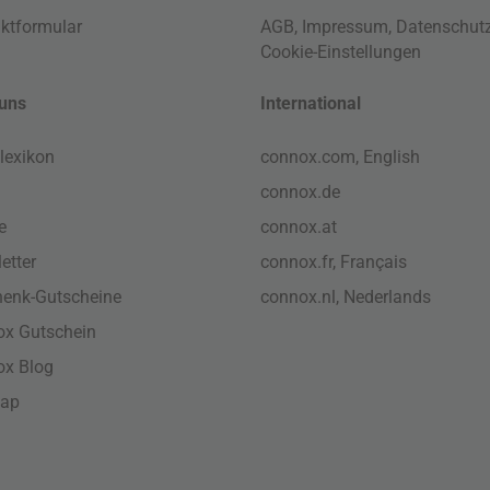
ktformular
AGB
,
Impressum
,
Datenschut
Cookie-Einstellungen
uns
International
lexikon
connox.com, English
connox.de
e
connox.at
etter
connox.fr, Français
enk-Gutscheine
connox.nl, Nederlands
x Gutschein
ox Blog
map