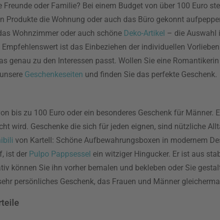
 Freunde oder Familie? Bei einem Budget von über 100 Euro ste
eren Produkte die Wohnung oder auch das Büro gekonnt aufpeppe
das Wohnzimmer oder auch schöne
Deko-Artikel
– die Auswahl i
 Empfehlenswert ist das Einbeziehen der individuellen Vorliebe
das genau zu den Interessen passt. Wollen Sie eine Romantikeri
 unsere
Geschenkeseiten
und finden Sie das perfekte Geschenk.
on bis zu 100 Euro oder ein besonderes Geschenk für Männer. Es
t wird. Geschenke die sich für jeden eignen, sind nützliche Al
bili
von Kartell: Schöne Aufbewahrungsboxen in modernem Desig
, ist der
Pulpo Pappsessel
ein witziger Hingucker. Er ist aus sta
nativ können Sie ihn vorher bemalen und bekleben oder Sie gesta
 sehr persönliches Geschenk, das Frauen und Männer gleicherma
teile