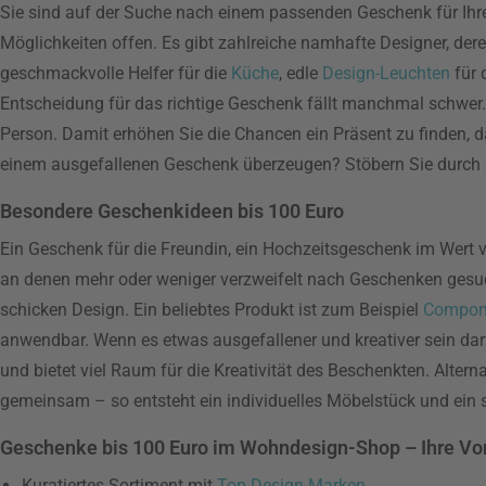
Sie sind auf der Suche nach einem passenden Geschenk für Ihre
Möglichkeiten offen. Es gibt zahlreiche namhafte Designer, d
geschmackvolle Helfer für die
Küche
, edle
Design-Leuchten
für 
Entscheidung für das richtige Geschenk fällt manchmal schwer.
Person. Damit erhöhen Sie die Chancen ein Präsent zu finden, 
einem ausgefallenen Geschenk überzeugen? Stöbern Sie durch
Besondere Geschenkideen bis 100 Euro
Ein Geschenk für die Freundin, ein Hochzeitsgeschenk im Wert v
an denen mehr oder weniger verzweifelt nach Geschenken gesuch
schicken Design. Ein beliebtes Produkt ist zum Beispiel
Componi
anwendbar. Wenn es etwas ausgefallener und kreativer sein darf
und bietet viel Raum für die Kreativität des Beschenkten. Alter
gemeinsam – so entsteht ein individuelles Möbelstück und ein
Geschenke bis 100 Euro im Wohndesign-Shop – Ihre Vor
Kuratiertes Sortiment mit
Top Design-Marken