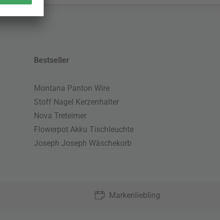
Bestseller
Montana Panton Wire
Stoff Nagel Kerzenhalter
Nova Treteimer
Flowerpot Akku Tischleuchte
Joseph Joseph Wäschekorb
Markenliebling