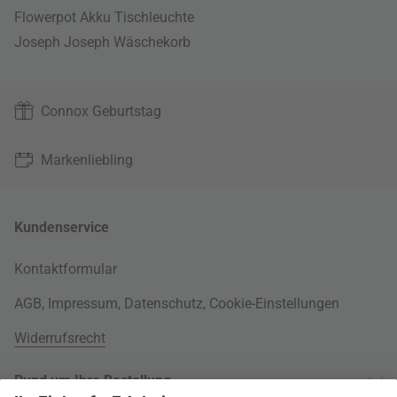
Flowerpot Akku Tischleuchte
Joseph Joseph Wäschekorb
Connox Geburtstag
Markenliebling
Kundenservice
Kontaktformular
AGB
,
Impressum
,
Datenschutz
,
Cookie-Einstellungen
Widerrufsrecht
Rund um Ihre Bestellung