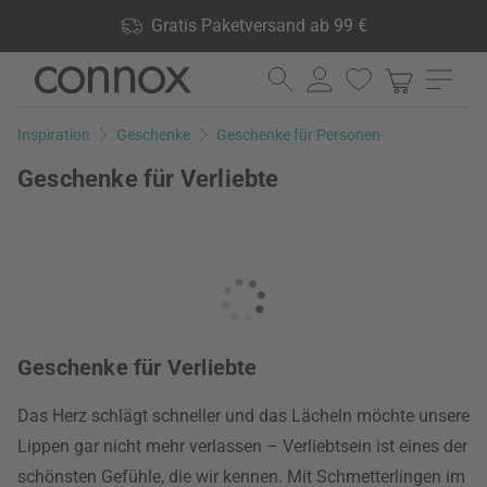
Shop Vorteile: Gratis Paketversand ab 99 €, 24.000 Produkte
Gratis Paketversand ab 99 €
lagernd, 60 Tage Rückgaberecht
Direkt
Direkt
zum
zum
Seiteninhalt
Suchfeld
Inspiration
Geschenke
Geschenke für Personen
springen
springen
Geschenke für Verliebte
Geschenke für Verliebte
Das Herz schlägt schneller und das Lächeln möchte unsere
Lippen gar nicht mehr verlassen – Verliebtsein ist eines der
schönsten Gefühle, die wir kennen. Mit Schmetterlingen im