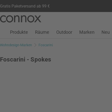
Gratis Paketversand ab 99 €
Kundenkonto
Wunschliste
Warenkorb
Direkt
Direkt
zum
zum
Seiteninhalt
Suchfeld
Produkte
Räume
Outdoor
Marken
Neu
springen
springen
Wohndesign-Marken
Foscarini
Foscarini - Spokes