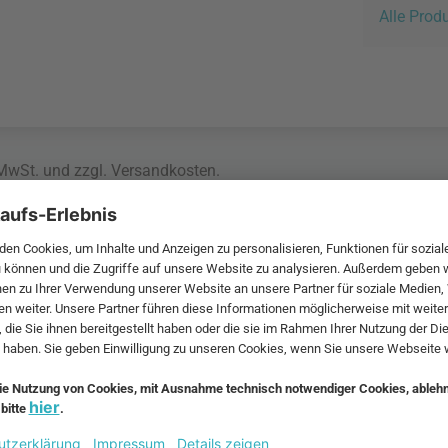
Alle Prod
 MwSt. und zzgl.
Versandkosten
.
bte Möbel
Beliebte Leuchten
inavische Möbel
Pendellampe für Außen
enmöbel
Muuto Lampen
möbel
Kabellose Tischleuchten
fsofa
Dänische Lampen
regale
LED Pendelleuchte
tuhl