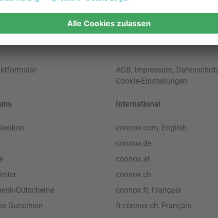
ktformular
AGB
,
Impressum
,
Datenschut
Cookie-Einstellungen
uns
International
lexikon
connox.com, English
connox.de
e
connox.at
etter
connox.ch
enk-Gutscheine
connox.fr, Français
x Gutschein
fr.connox.ch, Français