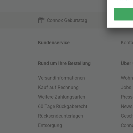
Connox Geburtstag
Kundenservice
Konta
Rund um Ihre Bestellung
Über 
Versandinformationen
Wohn
Kauf auf Rechnung
Jobs
Weitere Zahlungsarten
Press
60 Tage Rückgaberecht
Newsl
Rücksendeunterlagen
Gesch
Entsorgung
Conno