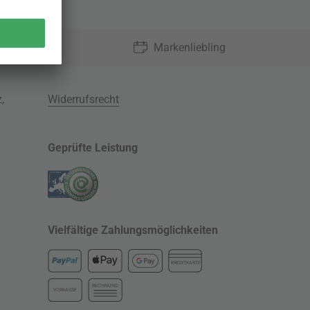
Markenliebling
z
,
Widerrufsrecht
Geprüfte Leistung
Vielfältige Zahlungsmöglichkeiten
KREDITKARTE
RECHNUNG
VORKASSE