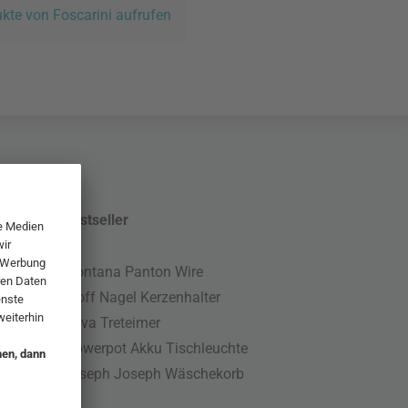
ukte von Foscarini aufrufen
Bestseller
Montana Panton Wire
Stoff Nagel Kerzenhalter
Nova Treteimer
Flowerpot Akku Tischleuchte
Joseph Joseph Wäschekorb