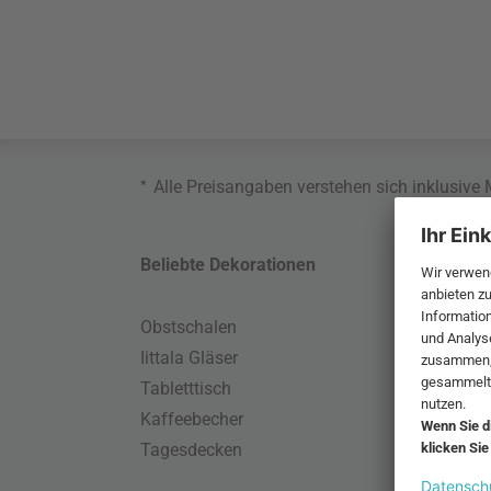
*
Alle Preisangaben verstehen sich inklusive
Beliebte Dekorationen
Belie
Obstschalen
Skand
Iittala Gläser
Gart
Tabletttisch
Büro
Kaffeebecher
Schla
Tagesdecken
Wand
HAY S