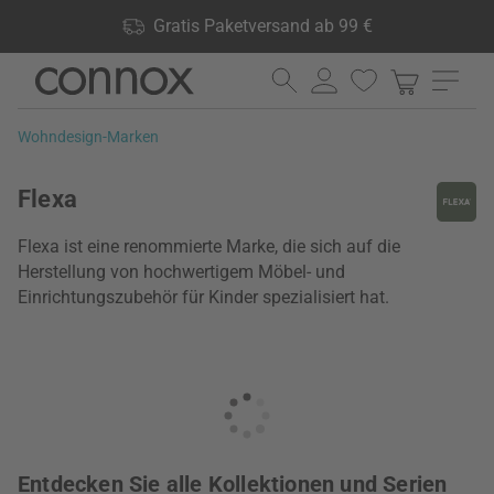
Shop Vorteile: Gratis Paketversand ab 99 €, 24.000 Produkte
Gratis Paketversand ab 99 €
lagernd, 60 Tage Rückgaberecht
Direkt
Direkt
zum
zum
Seiteninhalt
Suchfeld
Wohndesign-Marken
springen
springen
Flexa
Flexa ist eine renommierte Marke, die sich auf die
Herstellung von hochwertigem Möbel- und
Einrichtungszubehör für Kinder spezialisiert hat.
Entdecken Sie alle Kollektionen und Serien