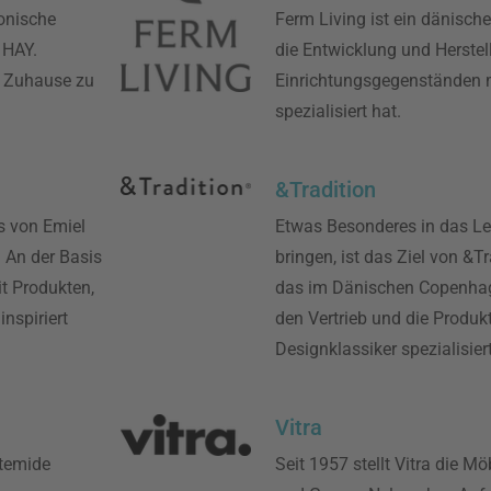
onische
Ferm Living ist ein dänisch
 HAY.
die Entwicklung und Herste
n Zuhause zu
Einrichtungsgegenständen m
spezialisiert hat.
&Tradition
as von Emiel
Etwas Besonderes in das L
 An der Basis
bringen, ist das Ziel von &
it Produkten,
das im Dänischen Copenhage
inspiriert
den Vertrieb und die Produk
Designklassiker spezialisiert
Vitra
rtemide
Seit 1957 stellt Vitra die 