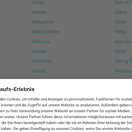
Mater
Schott 
Meraki
Sebra
Metaphys
Secto
Mette Ditmer
Serax
MiaCara
side by 
Moebe
Sirch
Montana
Sitting B
Moooi
Skandin
Morsø
Smeg
Müller Small Living
Södahl
Muubs
Softline
Muuto
Stapels
myfelt
Steamer
Stelton