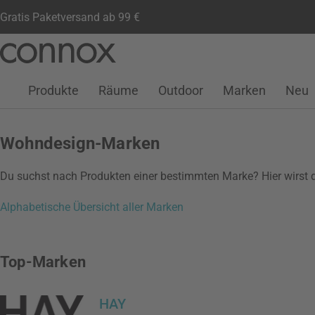
Gratis Paketversand ab 99 €
Kundenkonto
Wunschliste
Warenkorb
Direkt
Direkt
zum
zum
Seiteninhalt
Suchfeld
Produkte
Räume
Outdoor
Marken
Neu
springen
springen
Wohndesign-Marken
Du suchst nach Produkten einer bestimmten Marke? Hier wirst du 
Alphabetische Übersicht aller Marken
Top-Marken
HAY