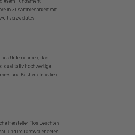
f diesem Fundament
ahre in Zusammenarbeit mit
 weit verzweigtes
sches Unternehmen, das
d qualitativ hochwertige
oires und Küchenutensilien
sche Hersteller Flos Leuchten
eau und im formvollendeten