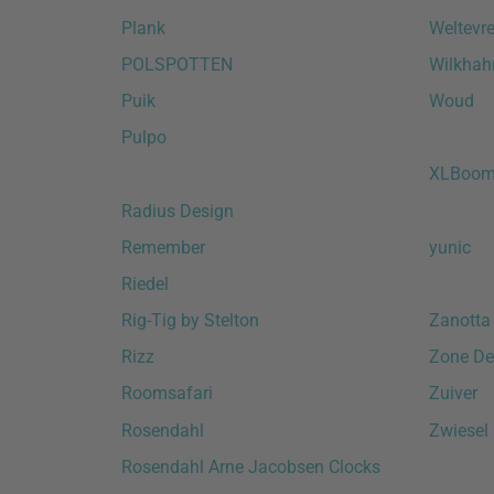
Plank
Weltevr
POLSPOTTEN
Wilkhah
Puik
Woud
Pulpo
XLBoo
Radius Design
Remember
yunic
Riedel
Rig-Tig by Stelton
Zanotta
Rizz
Zone D
Roomsafari
Zuiver
Rosendahl
Zwiesel
Rosendahl Arne Jacobsen Clocks