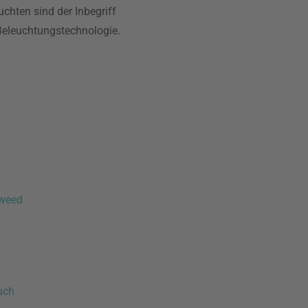
uchten sind der Inbegriff
Beleuchtungstechnologie.
weed
uch