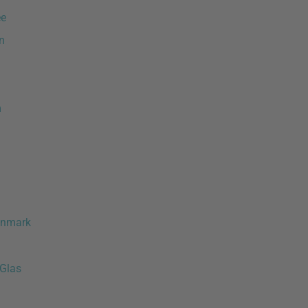
ee
n
m
enmark
 Glas