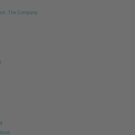
on. The Company
l
g
Wood