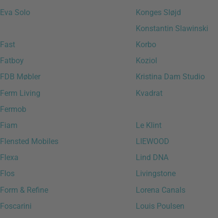
Eva Solo
Konges Sløjd
Konstantin Slawinski
Fast
Korbo
Fatboy
Koziol
FDB Møbler
Kristina Dam Studio
Ferm Living
Kvadrat
Fermob
Fiam
Le Klint
Flensted Mobiles
LIEWOOD
Flexa
Lind DNA
Flos
Livingstone
Form & Refine
Lorena Canals
Foscarini
Louis Poulsen