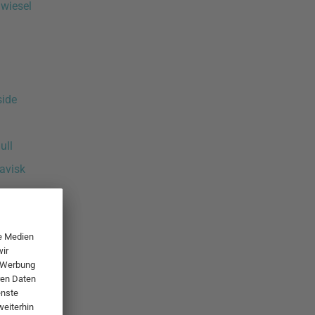
Zwiesel
side
ull
avisk
tein®
y