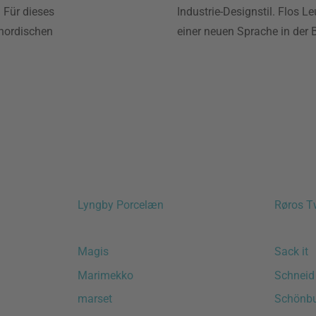
 Für dieses
Industrie-Designstil. Flos Le
 nordischen
einer neuen Sprache in der 
Lyngby Porcelæn
Røros T
Magis
Sack it
Marimekko
Schneid
marset
Schönb