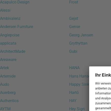
Acapulco Design
Frost
Alessi
Ambivalenz
Gejst
Andersen Furniture
Gense
Anglepoise
Georg Jensen
applicata
Grythyttan
ArchitectMade
Gubi
Areaware
Artek
HANA
Artemide
Hans Hansen Furniture
Audo
Happy Sinks
Auerberg
Hartô
Authentics
HAY
AYTM
Hey Sign