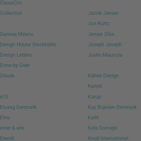
ClassiCon
Collection
Jacob Jensen
Jan Kurtz
Danese Milano
Jenaer Glas
Design House Stockholm
Joseph Joseph
Design Letters
Juslin Maunula
Done by Deer
Driade
Kähler Design
Kartell
e15
Karup
Elvang Denmark
Kay Bojesen Denmark
Emu
Kaëll
ester & erik
Kids Concept
Eternit
Knoll International