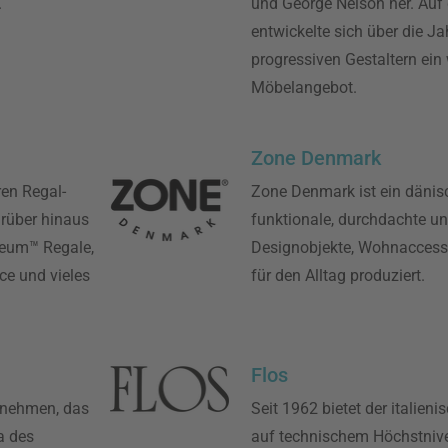
.
und George Nelson her. Au
entwickelte sich über die J
progressiven Gestaltern ein
Möbelangebot.
Zone Denmark
ren Regal-
Zone Denmark ist ein däni
arüber hinaus
funktionale, durchdachte un
seum™ Regale,
Designobjekte, Wohnaccess
ce und vieles
für den Alltag produziert.
Flos
rnehmen, das
Seit 1962 bietet der italieni
a des
auf technischem Höchstniv