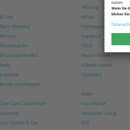
HKliving
B-Line
höfats
Bjørn Wiinblad
Holmegaard
Blomus
Hoptimist
Bloomingville
HOUE
Bloomingville Mini
House Doctor
Bolia
Hübsch Interior
boyhood
Humdakin
Broste Copenhagen
Iittala
Cam Cam Copenhagen
Ingo Maurer
Cane-line
Innovation Living
Carl Hansen & Søn
IXXI