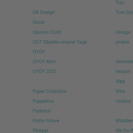
Tojo
OK Design
Tom Dix
Oluce
Opinion Ciatti
Umage
OUT Objekte unserer Tage
umbra
OYOY
OYOY Mini
Vermobi
OYOY ZOO
Verpan
Vipp
Paper Collective
Vitra
Pappelina
vonbox
Pedestal
Petite Friture
Wästber
Philippi
We Do 