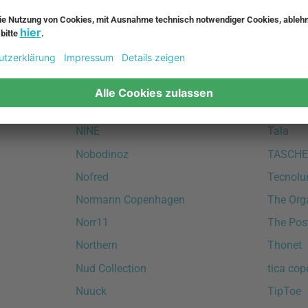
nanimarquina
Stoff Na
Nardi
String F
New Works
Studio 
Nichba Design
Studio 
Nicolas Vahé
NINE
Tala
Nobodinoz
TASCHE
Nofred
Tecnol
Normann Copenhagen
The Org
Norr11
The Pos
Northern
Thonet
Nud Collection
tica co
Nuuck
TipToe