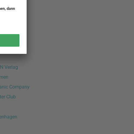
gel
urniture
Mykoda
Zondag
N Verlag
umen
anic Company
ter Club
penhagen