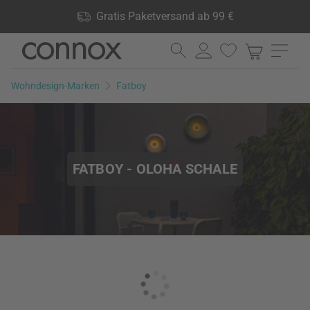
Shop Vorteile: Gratis Paketversand ab 99 €, 24.000 Produkte
Gratis Paketversand ab 99 €
lagernd, 60 Tage Rückgaberecht
Direkt
Direkt
zum
zum
Seiteninhalt
Suchfeld
Wohndesign-Marken
Fatboy
springen
springen
FATBOY - OLOHA SCHALE