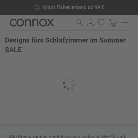
Shop Vorteile: Gratis Paketversand ab 99 €, 24.000 Produkte
Gratis Paketversand ab 99 €
lagernd, 60 Tage Rückgaberecht
Direkt
Direkt
zum
zum
Seiteninhalt
Suchfeld
Designs fürs Schlafzimmer im Summer
springen
springen
SALE
*
Alle Preisangaben verstehen sich inklusive MwSt. und