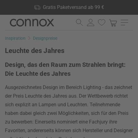
Shop Vorteile: Gratis Paketversand ab 99 €, 24.000 Produkte
Gratis Paketversand ab 99 €
lagernd, 60 Tage Rückgaberecht
Direkt
Direkt
zum
zum
Seiteninhalt
Suchfeld
Inspiration
Designpreise
springen
springen
Leuchte des Jahres
Design, das den Raum zum Strahlen bringt:
Die Leuchte des Jahres
Ausgezeichnetes Design im Bereich Lighting - das zeichnet
der Preis Leuchte des Jahres aus. Der Wettbewerb richtet
sich explizit an Lampen und Leuchten. Teilnehmende
haben dabei gleich zwei Möglichkeiten, sich für den Preis
zu bewerben: Einerseits nominiert eine Fachjury ihre
Favoriten, andererseits können sich Hersteller und Designer