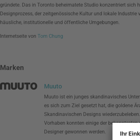
gründete. Das in Toronto beheimatete Studio konzentriert sich 
Designprozess, der zeitgenössische Kultur und lokale Industrie v
häusliche, institutionelle und öffentliche Umgebungen.
Internetseite von
Tom Chung
Marken
Muuto
Muuto ist ein junges skandinavisches Unte
es sich zum Ziel gesetzt hat, die goldene Är
Skandinavischen Designs wiederzubeleben.
Vorhaben konnten einige der bekanntesten
Designer gewonnen werden.