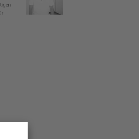
tigen
ür