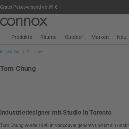
Gratis Paketversand ab 99 €
Kundenkonto
Wunschliste
Warenkorb
Direkt
Direkt
zum
zum
Seiteninhalt
Suchfeld
Produkte
Räume
Outdoor
Marken
Neu
springen
springen
Inspiration
Designer
Tom Chung
Industriedesigner mit Studio in Toronto
Tom Chung wurde 1990 in Vancouver geboren und ist ein unabhä