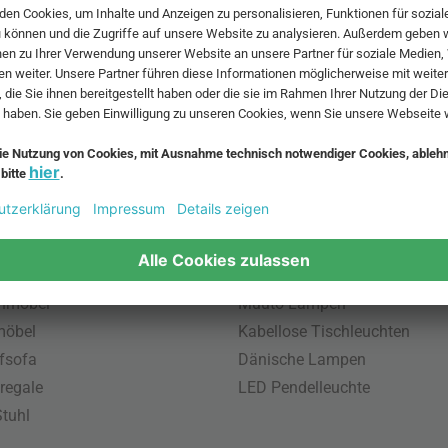
 MwSt. und zzgl.
Versandkosten
.
bte Möbel
Beliebte Leuchten
inavische Möbel
Pendellampe für Außen
enmöbel
Muuto Lampen
möbel
Kabellose Tischleuchten
fsofa
Dänische Lampen
regale
LED Pendelleuchte
tuhl