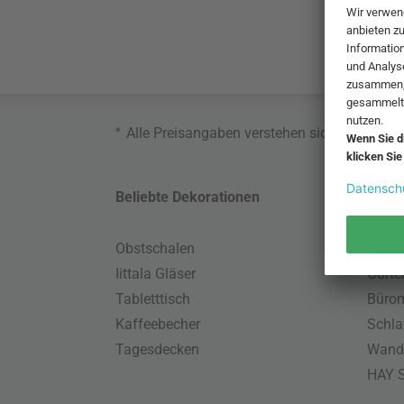
*
Alle Preisangaben verstehen sich inklusive
Beliebte Dekorationen
Belie
Obstschalen
Skand
Iittala Gläser
Gart
Tabletttisch
Büro
Kaffeebecher
Schla
Tagesdecken
Wand
HAY S