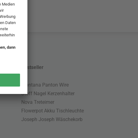
Bestseller
Montana Panton Wire
Stoff Nagel Kerzenhalter
Nova Treteimer
Flowerpot Akku Tischleuchte
Joseph Joseph Wäschekorb