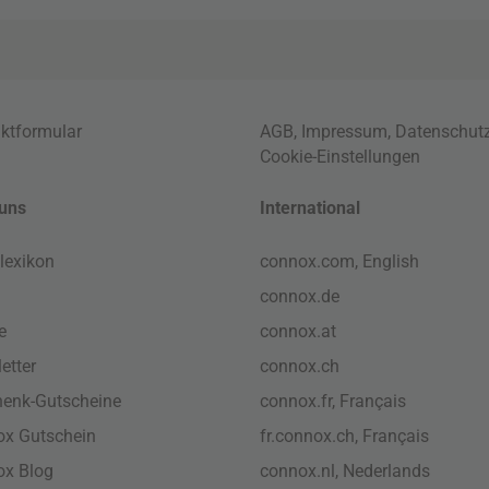
ktformular
AGB
,
Impressum
,
Datenschut
Cookie-Einstellungen
uns
International
lexikon
connox.com, English
connox.de
e
connox.at
etter
connox.ch
enk-Gutscheine
connox.fr, Français
x Gutschein
fr.connox.ch, Français
ox Blog
connox.nl, Nederlands