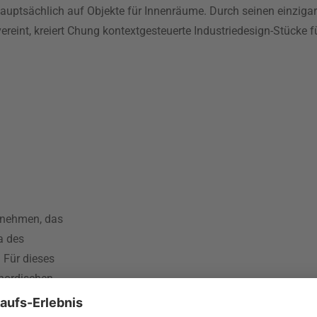
hauptsächlich auf Objekte für Innenräume. Durch seinen einzigar
ereint, kreiert Chung kontextgesteuerte Industriedesign-Stücke f
rnehmen, das
a des
 Für dieses
 nordischen