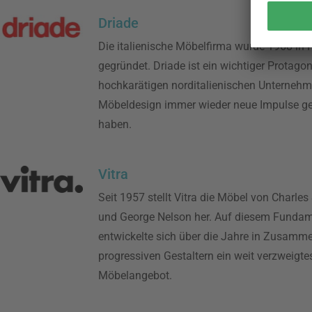
Driade
Die italienische Möbelfirma wurde 1968 in 
gegründet. Driade ist ein wichtiger Protagon
hochkarätigen norditalienischen Unternehm
Möbeldesign immer wieder neue Impulse g
haben.
Vitra
Seit 1957 stellt Vitra die Möbel von Charle
und George Nelson her. Auf diesem Funda
entwickelte sich über die Jahre in Zusamme
progressiven Gestaltern ein weit verzweigte
Möbelangebot.