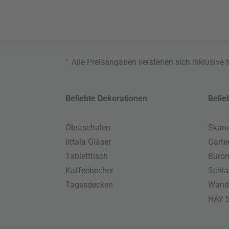
*
Alle Preisangaben verstehen sich inklusive
Beliebte Dekorationen
Belie
Obstschalen
Skand
Iittala Gläser
Gart
Tabletttisch
Büro
Kaffeebecher
Schla
Tagesdecken
Wand
HAY S