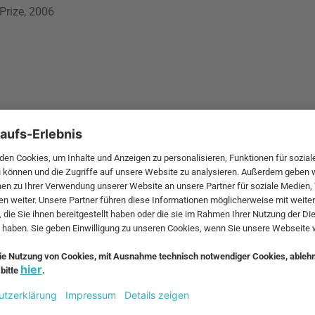
Prize, 2006
he Year, 2009
ear, 2010