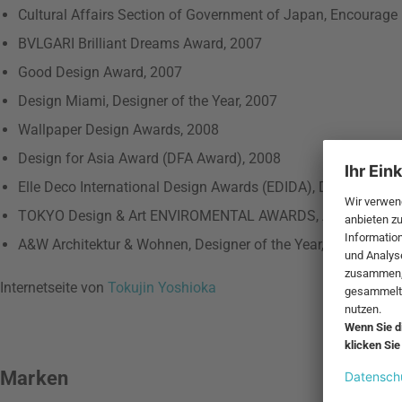
Cultural Affairs Section of Government of Japan, Encourage 
BVLGARI Brilliant Dreams Award, 2007
Good Design Award, 2007
Design Miami, Designer of the Year, 2007
Wallpaper Design Awards, 2008
Design for Asia Award (DFA Award), 2008
Elle Deco International Design Awards (EDIDA), Designer of t
TOKYO Design & Art ENVIROMENTAL AWARDS, Artist of the Y
A&W Architektur & Wohnen, Designer of the Year, 2011
Internetseite von
Tokujin Yoshioka
Marken