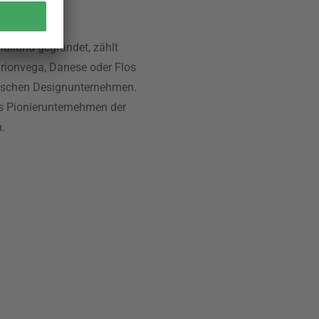
Mailand gegründet, zählt
 Brionvega, Danese oder Flos
ienischen Designunternehmen.
als Pionierunternehmen der
.