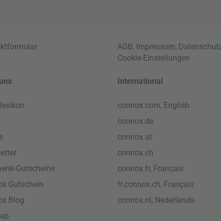
ktformular
AGB
,
Impressum
,
Datenschut
Cookie-Einstellungen
uns
International
lexikon
connox.com, English
connox.de
e
connox.at
etter
connox.ch
enk-Gutscheine
connox.fr, Français
x Gutschein
fr.connox.ch, Français
ox Blog
connox.nl, Nederlands
map