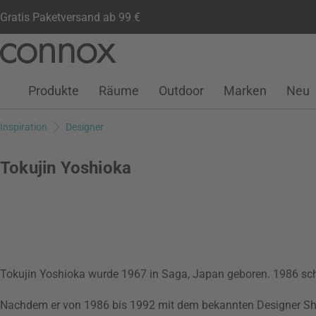
Gratis Paketversand ab 99 €
Kundenkonto
Wunschliste
Warenkorb
Direkt
Direkt
zum
zum
Seiteninhalt
Suchfeld
Produkte
Räume
Outdoor
Marken
Neu
springen
springen
Inspiration
Designer
Tokujin Yoshioka
Tokujin Yoshioka wurde 1967 in Saga, Japan geboren. 1986 sch
Nachdem er von 1986 bis 1992 mit dem bekannten Designer S