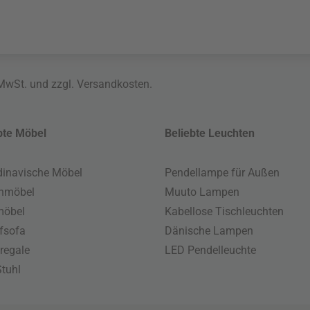
 MwSt. und zzgl.
Versandkosten
.
bte Möbel
Beliebte Leuchten
inavische Möbel
Pendellampe für Außen
enmöbel
Muuto Lampen
möbel
Kabellose Tischleuchten
fsofa
Dänische Lampen
regale
LED Pendelleuchte
tuhl