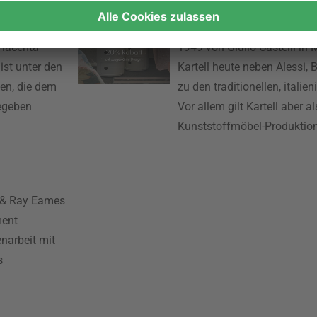
Kartell
Piacenta
1949 von Giulio Castelli in 
ist unter den
Kartell heute neben Alessi,
en, die dem
zu den traditionellen, ital
egeben
Vor allem gilt Kartell aber 
Kunststoffmöbel-Produktion
s & Ray Eames
ment
narbeit mit
s