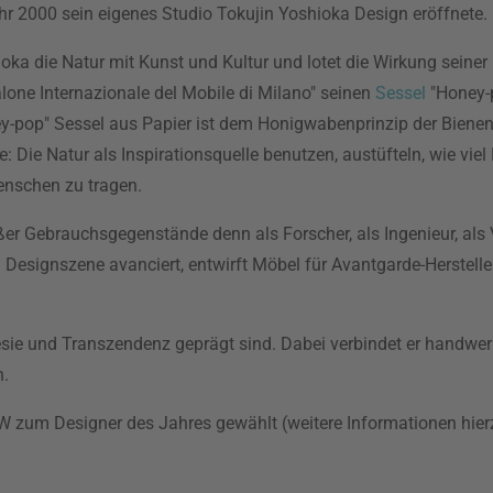
ahr 2000 sein eigenes Studio Tokujin Yoshioka Design eröffnete.
oka die Natur mit Kunst und Kultur und lotet die Wirkung seiner
alone Internazionale del Mobile di Milano" seinen
Sessel
"Honey-p
y-pop" Sessel aus Papier ist dem Honigwabenprinzip der Bien
e: Die Natur als Inspirationsquelle benutzen, austüfteln, wie vie
nschen zu tragen.
er Gebrauchsgegenstände denn als Forscher, als Ingenieur, als V
n Designszene avanciert, entwirft Möbel für Avantgarde-Herstell
sie und Transzendenz geprägt sind. Dabei verbindet er handwerk
n.
&W zum Designer des Jahres gewählt (weitere Informationen hier