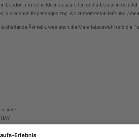
 in London, um seine Ideen auszureifen und arbeitete in den Jah
n, bis er nach Kopenhagen zog, wo er momentan lebt und arbeit
 zurückhaltende Ästhetik, was auch die Materialauswahl und die F
onische
 HAY.
n Zuhause zu