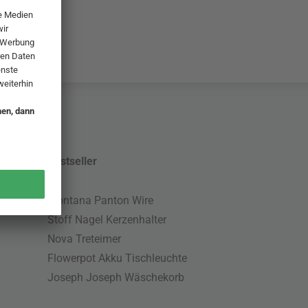
Bestseller
Montana Panton Wire
Stoff Nagel Kerzenhalter
Nova Treteimer
Flowerpot Akku Tischleuchte
Joseph Joseph Wäschekorb