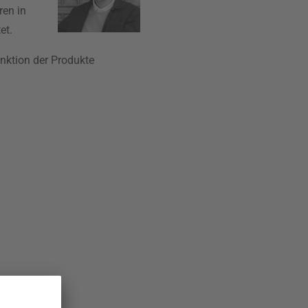
ren in
et.
unktion der Produkte