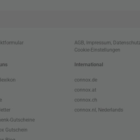
ktformular
AGB
,
Impressum
,
Datenschut
Cookie-Einstellungen
uns
International
lexikon
connox.de
connox.at
e
connox.ch
etter
connox.nl, Nederlands
enk-Gutscheine
x Gutschein
ox Blog