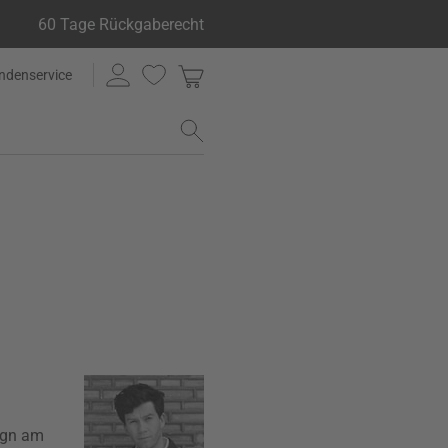
60 Tage Rückgaberecht
ndenservice
sign am