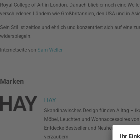
Royal College of Art in London. Danach blieb er noch eine Weile
verschiedenen Ländern wie Großbritannien, den USA und in Asie
Sein Stil ist zeitlos und ehrlich und konzentriert sich auf eine
widerspiegeln.
Internetseite von
Sam Weller
Marken
HAY
Skandinavisches Design für den Alltag – ik
Möbel, Leuchten und Wohnaccessoires von
Entdecke Bestseller und Neuheiten, um dei
verzaubern.