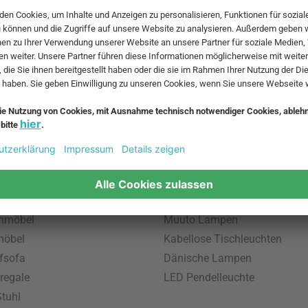
 MwSt. und zzgl.
Versandkosten
.
bte Möbel
Beliebte Leuchten
inavische Möbel
Pendellampe für Außen
enmöbel
Muuto Lampen
möbel
Kabellose Tischleuchten
fsofa
Dänische Lampen
regale
LED Pendelleuchte
tuhl