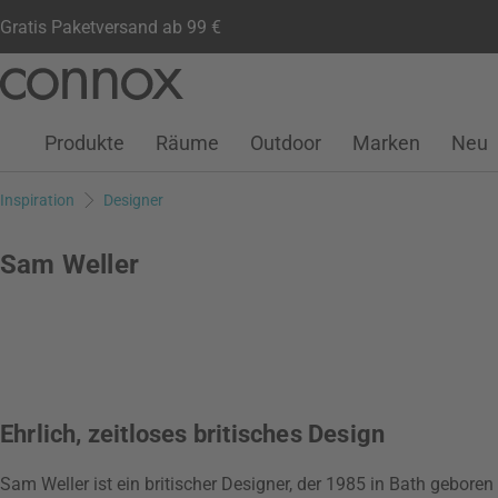
Gratis Paketversand ab 99 €
Kundenkonto
Wunschliste
Warenkorb
Direkt
Direkt
zum
zum
Seiteninhalt
Suchfeld
Produkte
Räume
Outdoor
Marken
Neu
springen
springen
Inspiration
Designer
Sam Weller
Ehrlich, zeitloses britisches Design
Sam Weller ist ein britischer Designer, der 1985 in Bath gebo