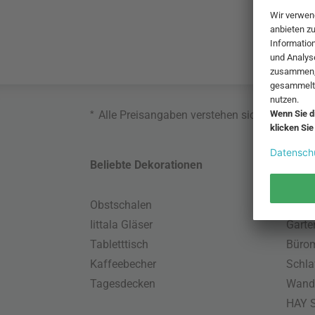
*
Alle Preisangaben verstehen sich inklusive
Beliebte Dekorationen
Belie
Obstschalen
Skand
Iittala Gläser
Gart
Tabletttisch
Büro
Kaffeebecher
Schla
Tagesdecken
Wand
HAY S