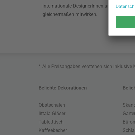
internationale DesignerInnen und Newcome
gleichermaßen mitwirken.
*
Alle Preisangaben verstehen sich inklusive
Beliebte Dekorationen
Belie
Obstschalen
Skand
Iittala Gläser
Gart
Tabletttisch
Büro
Kaffeebecher
Schla