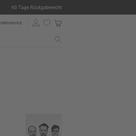
60 Tage Rückgaberecht
ndenservice