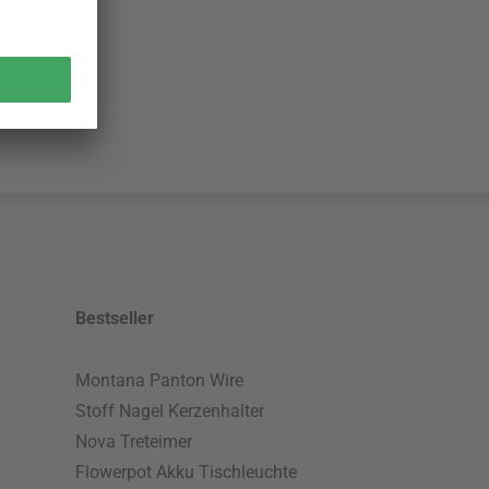
Bestseller
Montana Panton Wire
Stoff Nagel Kerzenhalter
Nova Treteimer
Flowerpot Akku Tischleuchte