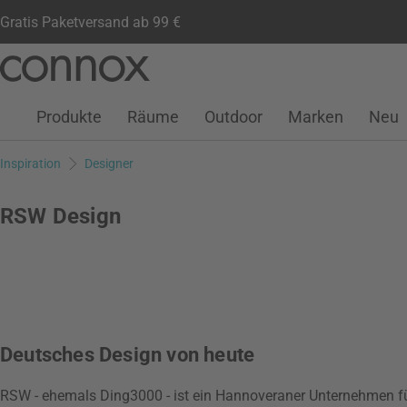
Gratis Paketversand ab 99 €
Kundenkonto
Wunschliste
Warenkorb
Direkt
Direkt
zum
zum
Seiteninhalt
Suchfeld
Produkte
Räume
Outdoor
Marken
Neu
springen
springen
Inspiration
Designer
RSW Design
Deutsches Design von heute
RSW - ehemals Ding3000 - ist ein Hannoveraner Unternehmen für