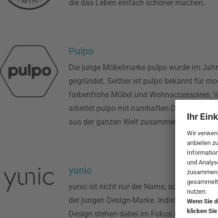
die das Leben einfach schöner machen.
Pulpo
Die junge Möbelmarke pulpo wurde im Jah
gegründet. Seither ist pulpo bekannt für m
farbenfrohe Möbel und Wohnaccessoires. 
arbeitet pulpo mit namhaften Designern un
aus der ganzen Welt zusammen.
yunic
yunic ist nicht nur der Name, sondern auch
der jungen Design-Marke. Individuelles und 
Design stehen dabei im Fokus der Gestaltun