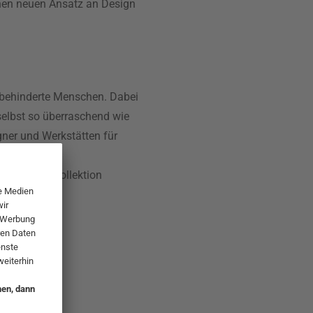
nen neuen Ansatz an Design
 behinderte Menschen. Dabei
 selbst so überraschend wie
gner und Werkstätten für
 sich
ine neue Kollektion