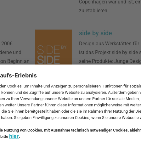
Copenhagen war und ist, ei
zu etablieren.
side by side
r 2006
Design aus Werkstätten für
oderne und
ist das Projekt side by side
Von Beginn an
seine Produkte: Junge Desi
d Architekten
behinderte Menschen haben
zusammengeschlossen und e
entwickelt.
 das Motto
einzigartiges
g, bei der