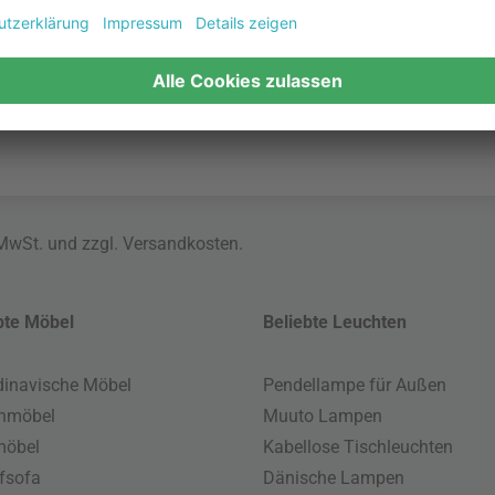
rInnen
 MwSt. und zzgl.
Versandkosten
.
bte Möbel
Beliebte Leuchten
inavische Möbel
Pendellampe für Außen
enmöbel
Muuto Lampen
möbel
Kabellose Tischleuchten
fsofa
Dänische Lampen