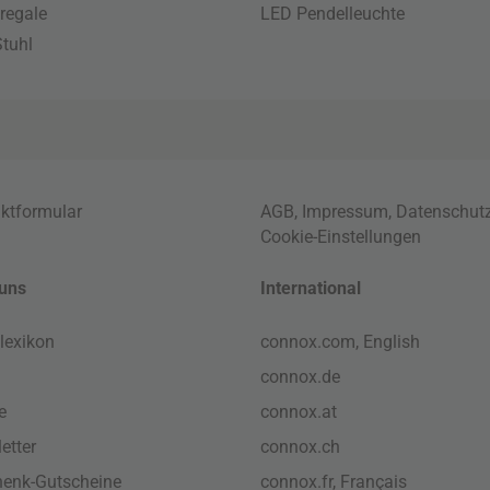
regale
LED Pendelleuchte
tuhl
ktformular
AGB
,
Impressum
,
Datenschut
Cookie-Einstellungen
uns
International
lexikon
connox.com, English
connox.de
e
connox.at
etter
connox.ch
enk-Gutscheine
connox.fr, Français