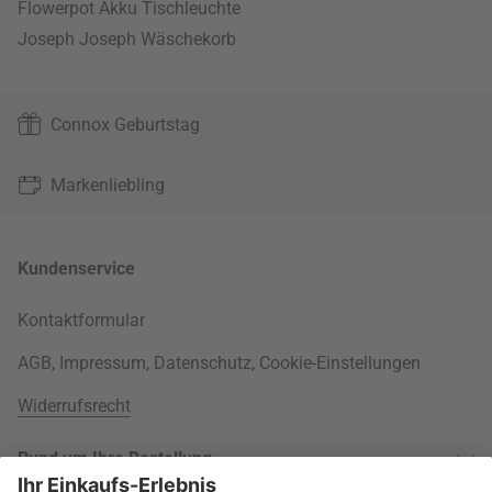
Flowerpot Akku Tischleuchte
Joseph Joseph Wäschekorb
Connox Geburtstag
Markenliebling
Kundenservice
Kontaktformular
AGB
,
Impressum
,
Datenschutz
,
Cookie-Einstellungen
Widerrufsrecht
Rund um Ihre Bestellung